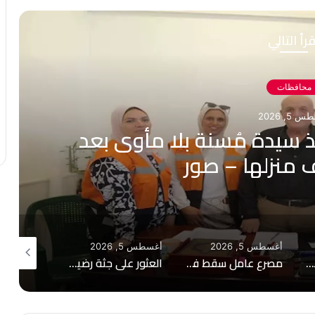
رأ التالي
محافظات
5, 2026
 سيدة مُسنة بلا مأوى بعد
 منزلها – صور
أغسطس 5, 2026
أغسطس 5, 2026
أغسطس 5, 2026
إزالة إشغالات الكافيهات والتعديات.. تحركات ميدانية لمحافظ القليوبية بب
مصرع عامل سقط في بيارة صرف صحي بمركز إطسا بالفيوم
العثور على جثة رضيع وسط الحقول في البياضية بالأقصر