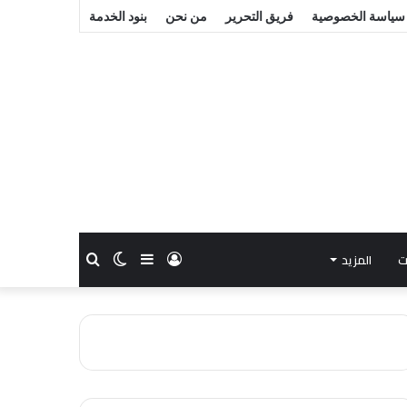
سياسة الخصوصية
فريق التحرير
من نحن
بنود الخدمة
ت
المزيد
تسجيل
إضافة
الوضع
بحث
الدخول
عمود
المظلم
عن
جانبي