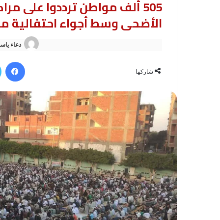
505 ألف مواطن ترددوا على مر
الأضحى وسط أجواء احتفالية م
دعاء ياس
في
شاركها