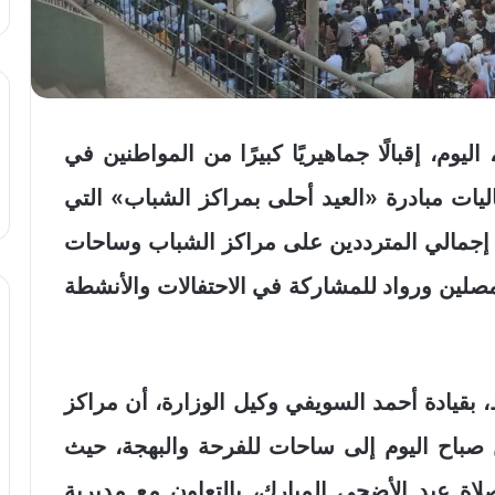
م، إقبالًا جماهيريًا كبيرًا من المواطنين في
يات مبادرة «العيد أحلى بمراكز الشباب» التي
غ إجمالي المترددين على مراكز الشباب وساحات
واطن ما بين مصلين ورواد للمشاركة في الاحتفالات والأنشطة
بقيادة أحمد السويفي وكيل الوزارة، أن مراكز
صباح اليوم إلى ساحات للفرحة والبهجة، حيث
لاة عيد الأضحى المبارك، بالتعاون مع مديرية