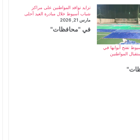
تزايد توافد المواطنين على مراكز
شباب أسيوط خلال مبادرة العيد أحلى
مارس 21, 2026
في "محافظات"
وط تفتح أبوابها في
تقبال المواطنين
ظات"