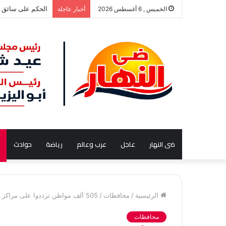
قبل تقديم استقالتك.. 5 حقوق يضمنها قانون العمل ال
الخميس , 6 أغسطس 2026
أخبار عاجلة
ضى النهار
عاجل
عرب وعالم
رياضة
حوادث
الرئيسية
/
محافظات
/
505 ألف مواطن ترددوا على مراكز شباب أسيوط في أول أيام عيد الأضحى وسط أجواء احتفالية مبهجة
محافظات