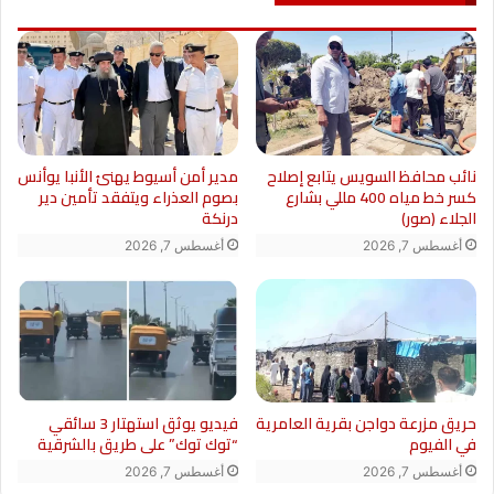
نائب محافظ السويس يتابع إصلاح
مدير أمن أسيوط يهنئ الأنبا يوأنس
كسر خط مياه 400 مللي بشارع
بصوم العذراء ويتفقد تأمين دير
الجلاء (صور)
درنكة
أغسطس 7, 2026
أغسطس 7, 2026
حريق مزرعة دواجن بقرية العامرية
فيديو يوثق استهتار 3 سائقي
في الفيوم
“توك توك” على طريق بالشرقية
أغسطس 7, 2026
أغسطس 7, 2026