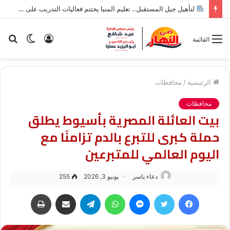
“هربًا من الحر”.. مياه النيل تبتلع شقيقين في أسوان
تسجيل
الوضع
بح
القائمة
الدخول
المظلم
عن
الرئيسية
/
محافظات
محافظات
بيت العائلة المصرية بأسيوط يطلق
حملة كبرى للتبرع بالدم تزامنًا مع
اليوم العالمي للمتبرعين
دعاء ياسر
يونيو 3, 2026
255
فيسبوك
تويتر
ماسنجر
واتساب
تيلقرام
مشاركة عبر البريد
طباعة