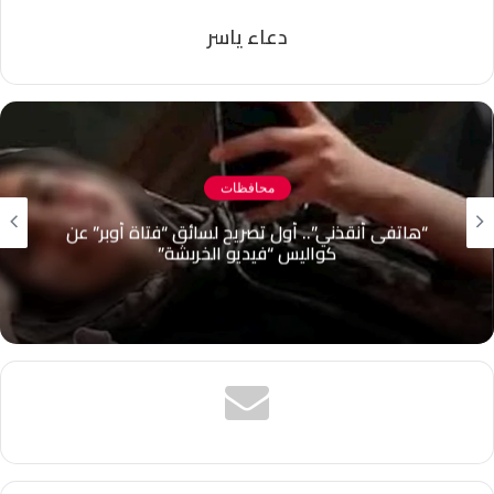
دعاء ياسر
محافظات
نهاية مأساوية لنزهته.. غرق شاب في مياه بحيرة
قارون بالفيوم