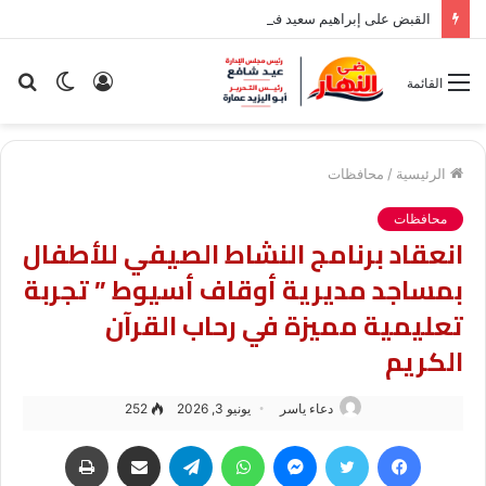
القبض على إبراهيم سعيد في مدينة نصر بسبب قضية نفقة
تسجيل
الوضع
بح
القائمة
الدخول
المظلم
عن
الرئيسية
/
محافظات
محافظات
انعقاد برنامج النشاط الصيفي للأطفال
بمساجد مديرية أوقاف أسيوط ” تجربة
تعليمية مميزة في رحاب القرآن
الكريم
دعاء ياسر
يونيو 3, 2026
252
فيسبوك
تويتر
ماسنجر
واتساب
تيلقرام
مشاركة عبر البريد
طباعة