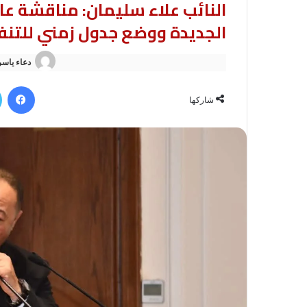
النائب علاء سليمان: مناقشة 
الجديدة ووضع جدول زمني للتنف
دعاء ياسر
في
شاركها