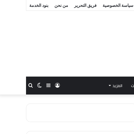
سياسة الخصوصية
فريق التحرير
من نحن
بنود الخدمة
ت
المزيد
تسجيل
إضافة
الوضع
بحث
الدخول
عمود
المظلم
عن
جانبي