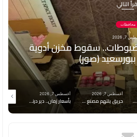
رأ التالي
محافظات
 7, 2026
مضبوطات.. سقوط مخزن أدوية
بورسعيد (صور)
أغسطس 7, 2026
أغسطس 7, 2026
أغسطس 6, 2026
مسمار اخترق عينه.. فريق طبي بجامعة أسوان ينقذ بصر شاب عشريني
حريق يلتهم مصنع مراتب بمدينة دمياط الجديدة
بأسعار زمان.. دير درنكة يفاجئ الزائرين بقائمة وجبات تبدأ من جنيه واحد