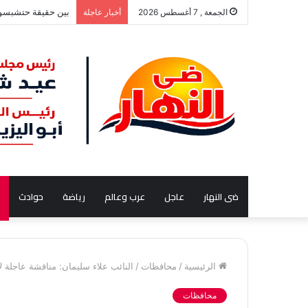
بين حقيقة حتشبسوت
الجمعة , 7 أغسطس 2026
أخبار عاجلة
ضى النهار
عاجل
عرب وعالم
رياضة
حوادث
الرئيسية
/
محافظات
/
النائب علاء سليمان: مناقشة عاجلة 
محافظات