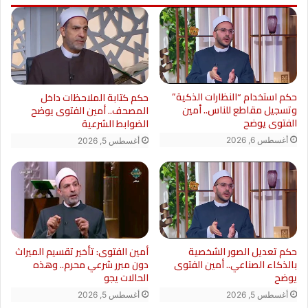
حكم استخدام “النظارات الذكية”
حكم كتابة الملاحظات داخل
وتسجيل مقاطع للناس.. أمين
المصحف.. أمين الفتوى يوضح
الفتوى يوضح
الضوابط الشرعية
أغسطس 6, 2026
أغسطس 5, 2026
حكم تعديل الصور الشخصية
أمين الفتوى: تأخير تقسيم الميراث
بالذكاء الصناعي.. أمين الفتوى
دون مبرر شرعي محرم.. وهذه
يوضح
الحالات يجو
أغسطس 5, 2026
أغسطس 5, 2026