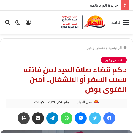
جزيرة الورد بالمنصورة يحتضن بطولة التنس الدولية للناشئين
تسجيل
الوضع
بح
القائمة
الدخول
المظلم
عن
الرئيسية
/
قصص وعبر
قصص وعبر
حكم قضاء صلاة العيد لمن فاتته
بسبب السفر أو الانشغال.. أمين
الفتوى يوض
ضى النهار
مايو 24, 2026
251
فيسبوك
تويتر
ماسنجر
واتساب
تيلقرام
مشاركة عبر البريد
طباعة