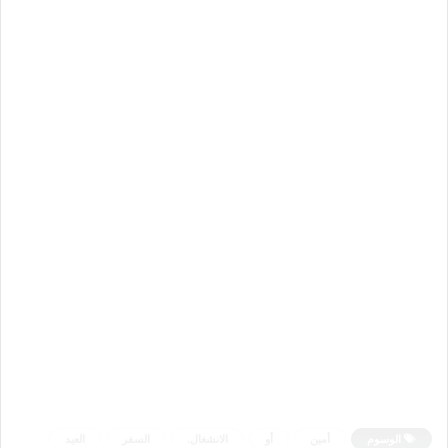
الوسوم
أمين
أو
الانشغال.
السفر
العيد