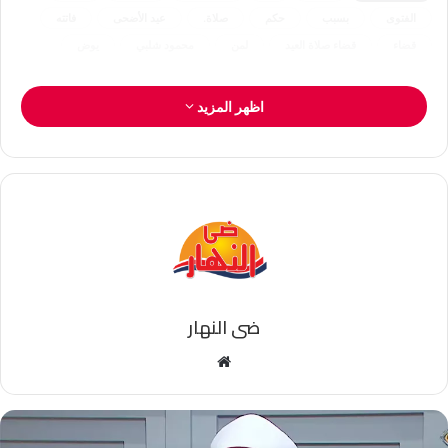
الفتوى
بسبب
حكم
صلاة.
عيد الأضحى
فاتته
قضاء
قضاء صلاة العيد
لمن
محمود شلبي
يوض
اظهر المزيد
ضى النهار
موقع
الويب