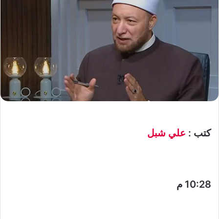
كتب :
علي شبل
10:28 م