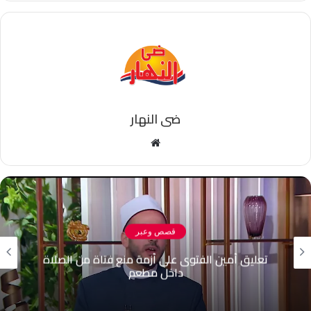
ضى النهار
موقع
الويب
قصص وعبر
هل رشّ المياه أمام المنازل جائز أم حرام؟.. أمين
الفتوى يجيب