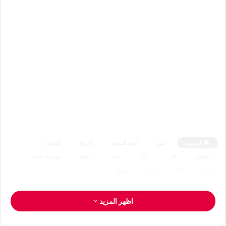
الوسوم
أمين
أمين الفتوى
إخراج
الذبيحة
الفتوى
النذر
بدلا
حكم
ذبحها
عويضة عثمان
في
قيمة
من
يوضح
اظهر المزيد