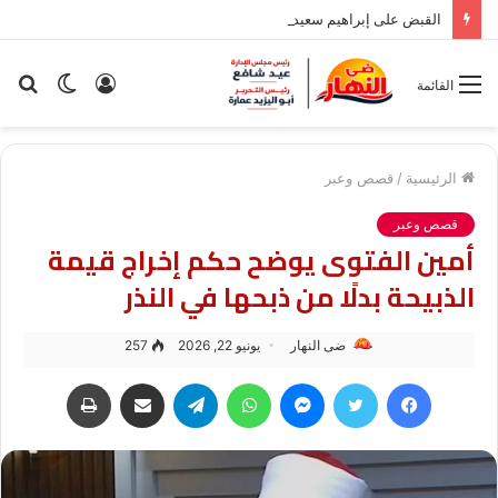
القبض على إبراهيم سعيد في مدينة نصر بسبب قضية نفقة
تسجيل
الوضع
بح
القائمة
الدخول
المظلم
عن
الرئيسية
/
قصص وعبر
قصص وعبر
أمين الفتوى يوضح حكم إخراج قيمة
الذبيحة بدلًا من ذبحها في النذر
ضى النهار
يونيو 22, 2026
257
فيسبوك
تويتر
ماسنجر
واتساب
تيلقرام
مشاركة عبر البريد
طباعة