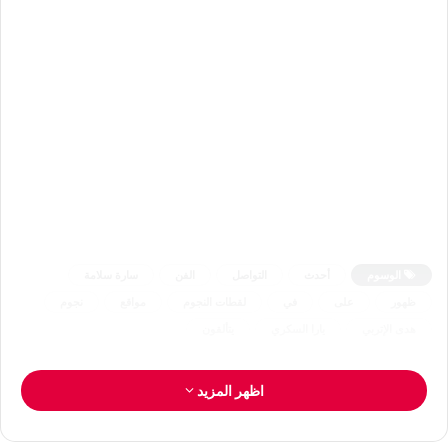
الوسوم
أحدث
التواصل
الفن
سارة سلامة
ظهور
على
في
لقطات النجوم
مواقع
نجوم
هدى الإتربي
يارا السكري
يتألقون
اظهر المزيد