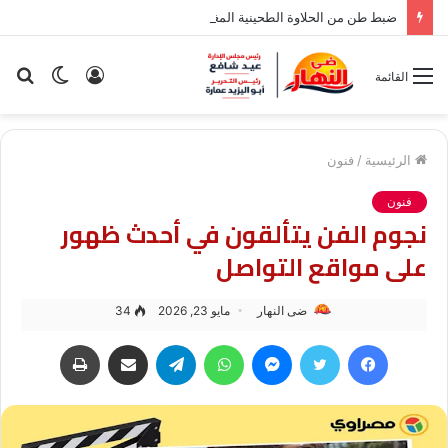
ضبط طن من الحلاوة الطحينية المغشوشة داخل مصنع غير مرخص ببنها
تسجيل
الوضع
بح
القائمة
الدخول
المظلم
عن
الرئيسية
/
فنون
فنون
نجوم الفن يتألقون في أحدث ظهور
على مواقع التواصل
ضى النهار
مايو 23, 2026
34
فيسبوك
تويتر
ماسنجر
واتساب
تيلقرام
مشاركة عبر البريد
طباعة