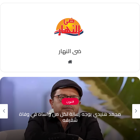
ضى النهار
موقع
الويب
فنون
فيديو| ويزو تتألق بوصلة رقص استعراضية داخل
صالة”الرقص”