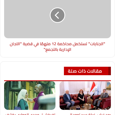
"الجنايات" تستكمل محاكمة 12 متهمًا في قضية "اللجان
الإدارية بالتجمع"
مقالات ذات صلة
بعد غياب.. نبيلة عبيد تعود إلى
“فركش “.. مجدي الهواري يكشف