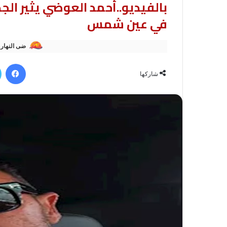
بالفيديو..أحمد العوضي يثير ال
في عين شمس
ضى النهار
في
شاركها