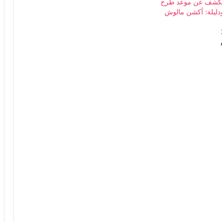
يكشف عن موعد طرح
ليلة: أكشن مالوش