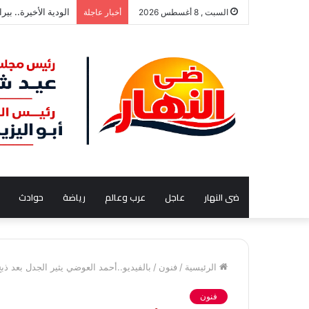
القبض على إبراهيم
السبت , 8 أغسطس 2026
أخبار عاجلة
ضى النهار
عاجل
عرب وعالم
رياضة
حوادث
الرئيسية
/
فنون
/
بالفيديو..أحمد العوضي يثير الجدل بعد
فنون