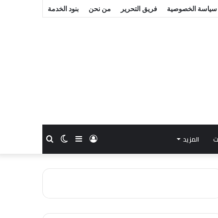
سياسة الخصوصية
فريق التحرير
من نحن
بنود الخدمة
ت
المزيد
تسجيل
إضافة
الوضع
بحث
الدخول
عمود
المظلم
عن
جانبي