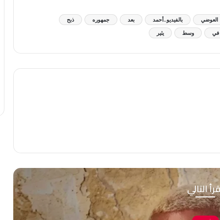
العوضي
بالفيديو..أحمد
بعد
جمهوره
ذبح
في
وسط
يثير
رأ التالي