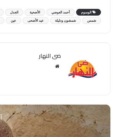
الوسوم
أحمد العوضي
الأضحية
الجدل
شمس
شمشون ودليلة
عيد الأضحى
عين
ضى النهار
موقع
الويب
أق