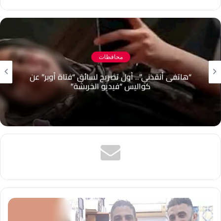
الويب
محافظات
نهاية مأساوية لنزهته.. غرق شاب في مياه بحيرة
قارون بالفيوم