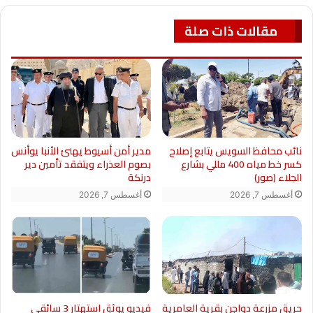
مقالات ذات صلة
نائب محافظ السويس يتابع إصلاح
مدير أمن أسيوط يهنئ الأنبا يوأنس
كسر خط مياه 400 مللي بشارع
بصوم العذراء ويتفقد تأمين دير
الجلاء (صور)
درنكة
أغسطس 7, 2026
أغسطس 7, 2026
حريق مزرعة دواجن بقرية العامرية
فيديو يوثق استهتار 3 سائقي