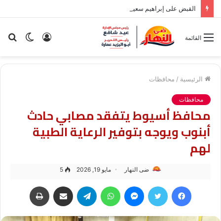
القبض على إبراهيم سعيد في مدينة نصر بسبب قضية نفقة
تسجيل
الوضع
بح
القائمة
الدخول
المظلم
عن
الرئيسية
/
محافظات
محافظات
محافظ أسيوط يتفقد مصابي حادث
أبنوب ويوجه بتوفير الرعاية الطبية
لهم
ضى النهار
مايو 19, 2026
5
فيسبوك
تويتر
ماسنجر
واتساب
تيلقرام
مشاركة عبر البريد
طباعة