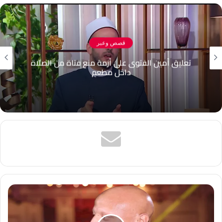
قصص وعبر
هل رشّ المياه أمام المنازل جائز أم حرام؟.. أمين
الفتوى يجيب