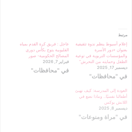
مرتبط
إعلام أسيوط ينظم ندوة تثقيفية
عاجل : فريق كرة القدم بمياه
بعنوان «دور الأسرة
القليوبية يتوج بكأس دوري
والمؤسسات التربوية في توعية
المصالح الحكومية- صور
الطفل وحمايته من التحرش”
فبراير 7, 2026
ديسمبر 17, 2025
في "محافظات"
في "محافظات"
العودة إلى المدرسة: كيف نهيئ
أطفالنا نفسيًا.. وماذا نضع في
اللانش بوكس
ديسمبر 8, 2025
في "مراة ومنوعات"