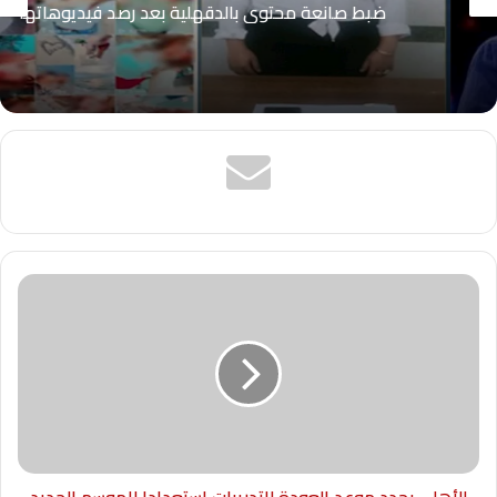
ضبط صانعة محتوى بالدقهلية بعد رصد فيديوهاتها