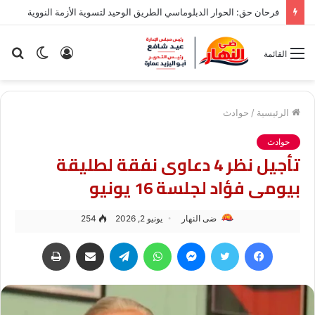
فرحان حق: الحوار الدبلوماسي الطريق الوحيد لتسوية الأزمة النووية
تسجيل
الوضع
بح
القائمة
الدخول
المظلم
عن
الرئيسية
/
حوادث
حوادث
تأجيل نظر 4 دعاوى نفقة لطليقة
بيومى فؤاد لجلسة 16 يونيو
ضى النهار
يونيو 2, 2026
254
فيسبوك
تويتر
ماسنجر
واتساب
تيلقرام
مشاركة عبر البريد
طباعة