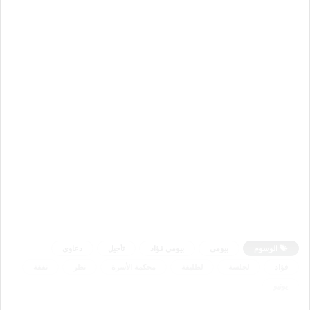
الوسوم
بيومى
بيومي فؤاد
تأجيل
دعاوى
فؤاد
لجلسة
لطليقة
محكمة الأسرة
نظر
نفقة
يونيو