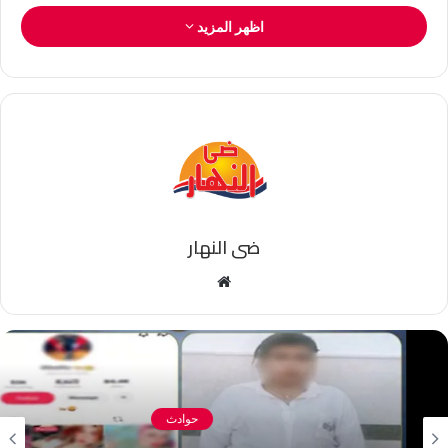
اظهر المزيد
ضى النهار
موقع
الويب
حوادث