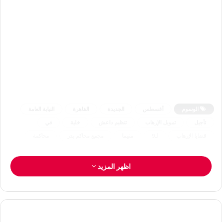
الوسوم
أغسطس
الجديدة
القاهرة
النيابة العامة
تأجيل
تمويل الإرهاب
تنظيم داعش
خلية
في
قضايا الإرهاب
لـ9
متهما
مجمع محاكم بدر
محاكمة
اظهر المزيد