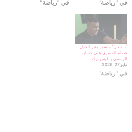
في "رياضة"
في "رياضة"
“يا جعان” منشور مثير للجدل لـ
عصام الحضري على حسابه
الرسمي بـ فيس بوك
مايو 27, 2026
في "رياضة"