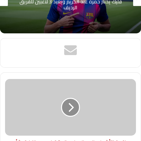
“ضاع عليا موسم كامل”.. أحمد مجدي يكشف
كواليس رحيله عن الزمالك