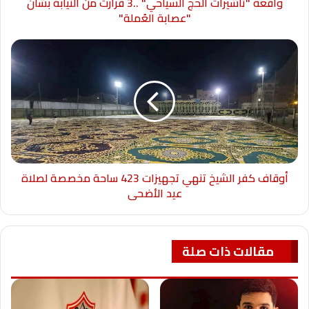
واقعة "تأشيرات الحج السياحي" ..3 قرارت من النيابة بشأن
"عصابة العُملة"
أوقاف كفر الشيخ تنهي تجهيزات 423 ساحة مخصصة لصلاة
عيد الأضحى
مقالات ذات صلة