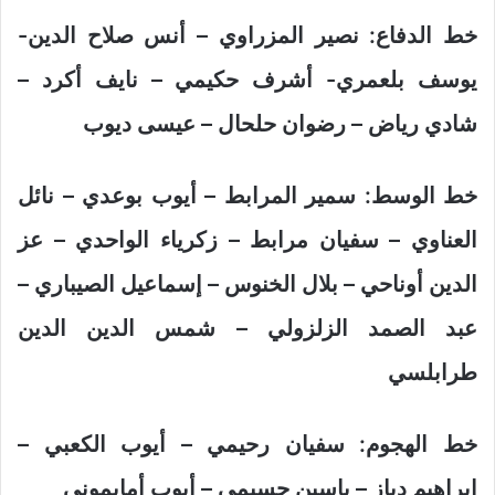
خط الدفاع: نصير المزراوي – أنس صلاح الدين-
يوسف بلعمري- أشرف حكيمي – نايف أكرد –
شادي رياض – رضوان حلحال – عيسى ديوب
خط الوسط: سمير المرابط – أيوب بوعدي – نائل
العناوي – سفيان مرابط – زكرياء الواحدي – عز
الدين أوناحي – بلال الخنوس – إسماعيل الصيباري –
عبد الصمد الزلزولي – شمس الدين الدين
طرابلسي
خط الهجوم: سفيان رحيمي – أيوب الكعبي –
ابراهيم دياز – ياسين جسيمي – أيوب أمايموني