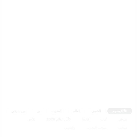
الوسوم
الشيبي
العالم
المغرب
بن
بين شرقي
شرقي
غياب
قائمة
كأس العالم 2026
لكأس
منتخب
منتخب المغرب
والشيبي.