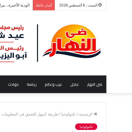
القبض على إبراهيم
السبت , 8 أغسطس 2026
أخبار عاجلة
ضى النهار
عاجل
عرب وعالم
رياضة
حوادث
الرئيسية
/
تكنولوجيا
/
طريقة أسهل للتعمق فى المعلومات 
تكنولوجيا