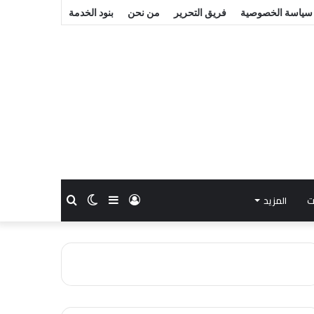
سياسة الخصوصية
فريق التحرير
من نحن
بنود الخدمة
ت
المزيد
تسجيل
إضافة
الوضع
بحث
الدخول
عمود
المظلم
عن
جانبي