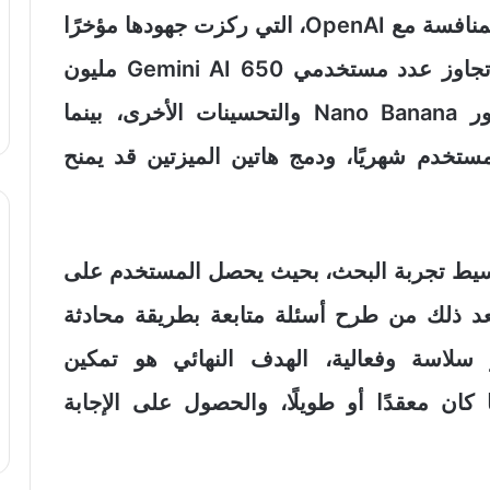
يأتي هذا التطوير في وقت تتسارع فيه المنافسة مع OpenAI، التي ركزت جهودها مؤخرًا
على تحسين تجربة صندوق المحادثة، وتجاوز عدد مستخدمي Gemini AI 650 مليون
مستخدم شهريًا مع إطلاق نموذج الصور Nano Banana والتحسينات الأخرى، بينما
AI Overv نحو 2 مليار مستخدم شهريًا، ودمج هاتين الميزتين قد يمنح
سيط تجربة البحث، بحيث يحصل المستخدم على
د ذلك من طرح أسئلة متابعة بطريقة محادثة
 سلاسة وفعالية، الهدف النهائي هو تمكين
ن معقدًا أو طويلًا، والحصول على الإجابة