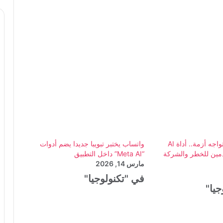
عاجل : جوجل تواجه أزمة.. أداة AI
واتساب يختبر تبويبا جديدا يضم أدوات
ين للخطر والشركة
“Meta AI” داخل التطبيق
مارس 14, 2026
في "تكنولوجيا"
جيا"