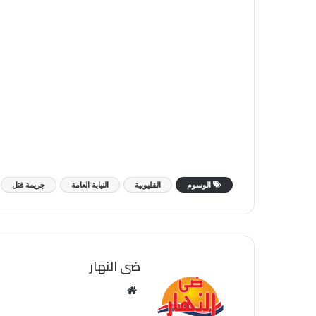
الوسوم
القليوبية
النيابة العامة
جريمة قتل
ضى النهار
موقع
الويب