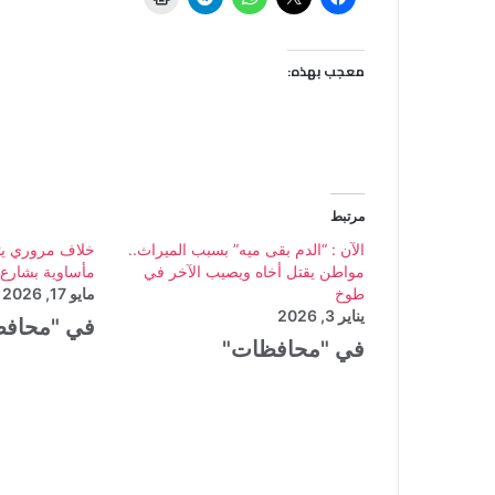
معجب بهذه:
مرتبط
الآن : “الدم بقى ميه” بسبب الميراث..
خلاف مروري يت
مواطن يقتل أخاه ويصيب الآخر في
مأساوية بشارع 
طوخ
مايو 17, 2026
يناير 3, 2026
في "محاف
في "محافظات"