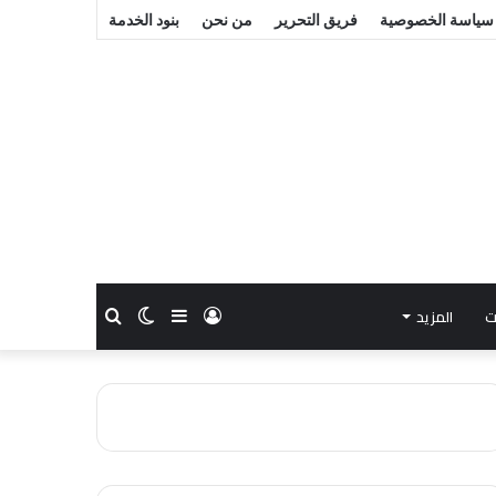
سياسة الخصوصية
فريق التحرير
من نحن
بنود الخدمة
ت
المزيد
تسجيل
إضافة
الوضع
بحث
الدخول
عمود
المظلم
عن
جانبي