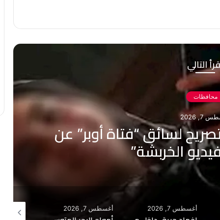
رأ التالي
محافظات
 7, 2026
صريح لسائق “فتاة أوبر” عن
يديو الخربشة”
أغسطس 7, 2026
أغسطس 7, 2026
أغسطس 7, 2026
نهاية مأساوية لنزهته.. غرق شاب في مياه بحيرة قارون بالفيوم
إخماد حريق داخل مصنع حاصلات زراعية بالإسكندرية
أمواج البحر المتوسط تبتلع شابًا في شاطئ برج البرلس بكفر الشيخ