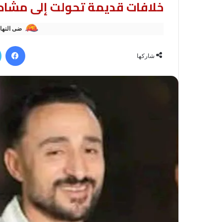
خلافات قديمة تحولت إلى مشاد
ضى النها
في
شاركها