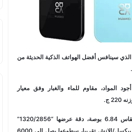
علنت هواوي عن هاتف Nova 16 Ultra الذي سينافس أفضل الهواتف الذكية الحديثة من
 المواد، مقاوم للماء والغبار وفق معيار
شاشاته أتت من نوع LTPO OLED بمقاس 6.84 بوصة، دقة عرضها “1320/2856”
بيكسل، ترددها 120 هيرتز، كثافتها 460 بيكسل/الإنش تقريبا، سطوعها يصل إلى 6000