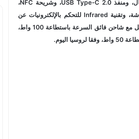
زوّد الهاتف أيضا بمنفذين لشرائح الاتصال، ومنفذ USB Type-C 2.0، وشريحة NFC،
وماسح لبصمات الأصابع مدمج في الشاشة، وتقنية Infrared للتحكم بالإلكترونيات عن
بعد، بطارية بسعة 7000 ميلي أمبير تعمل مع شاحن فائق السرعة باستطاعة 100 واط،
ا اليوم.