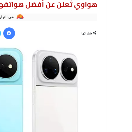
هواوي تُعلن عن أفضل هواتفها
ضى النهار
في
شاركها