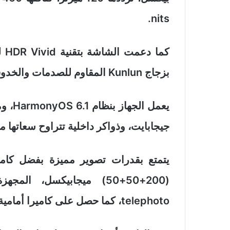
nits.
كم
بزجاج Kunlun المقاوم للصدمات والخدوش.
جيجابايت، وذواكر داخلية تتراوح سعاتها ما بين 256 جيجابايت و1 ت
يتمتع بقدرات تصوير مميزة بفضل كامير
telephoto، كما حصل على كاميرا أمامية بدقة 50 ميجابيكسل.