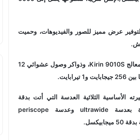
ا دعمت الشاشة بتقنية HDR Vivid لتوفير عرض مميز للصور والفيديوهات، وحميت
يعمل الجهاز بنظام HarmonyOS 6.1، ومعالج Kirin 9010S، وذواكر وصول عشوائي 12
يرابايت.
ته الأساسية الثلاثية العدسة التي أتت بدقة
(200+50+50) ميجابيكسل، المجهزة بعدسة ultrawide وعدسة periscope