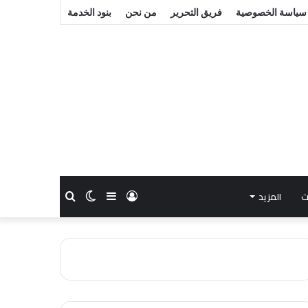
سياسة الخصوصية
فريق التحرير
من نحن
بنود الخدمة
ت
المزيد
تسجيل
إضافة
الوضع
بحث
الدخول
عمود
المظلم
عن
جانبي