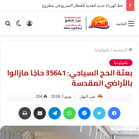
خط كهرباء جديد لتغذية للقطار السريع في مطروح
تسجيل
الوضع
بح
القائمة
الدخول
المظلم
عن
الرئيسية
/
تكنولوجيا
تكنولوجيا
بعثة الحج السياحي: 35641 حاجًا مازالوا
بالأراضي المقدسة
ضى النهار
يونيو 1, 2026
254
فيسبوك
تويتر
ماسنجر
واتساب
تيلقرام
مشاركة عبر البريد
طباعة