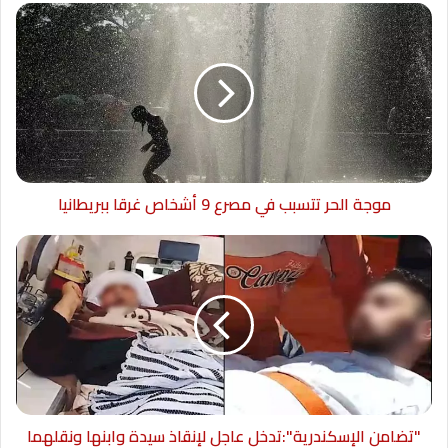
موجة الحر تتسبب في مصرع 9 أشخاص غرقا ببريطانيا
"تضامن الإسكندرية":تدخل عاجل لإنقاذ سيدة وابنها ونقلهما