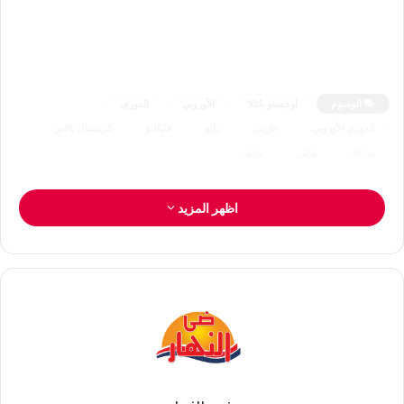
الوسوم
أوجستو باتالا
الأوروبي
الدوري
الدوري الأوروبي
حارس
رايو
فايكانو
كريستال بالاس
مباراة
نهائي
يوقف
اظهر المزيد