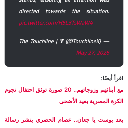
directed towards the situation.
pic.twitter.com/H5L3TsWaW4
— The Touchline | 𝐓 (@TouchlineX)
May 27, 2026
اقرأ أيضًا:
مع أبنائهم وزوجاتهم.. 20 صورة توثق احتفال نجوم
الكرة المصرية بعيد الأضحى
بعد بوست يا جعان.. عصام الحضري ينشر رسالة