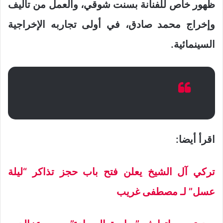
ظهور خاص للفنانة بسنت شوقي، والعمل من تأليف
وإخراج محمد صادق، في أولى تجاربه الإخراجية
السينمائية.
اقرأ أيضا:
تركي آل الشيخ يعلن فتح باب حجز تذاكر “ليلة
عسل” لـ مصطفى غريب