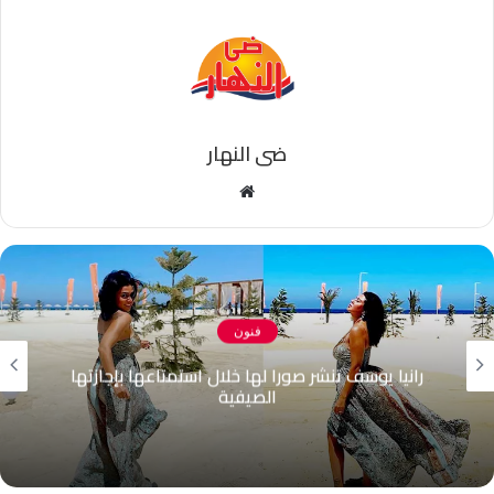
ضى النهار
موقع
الويب
فنون
رانيا يوسف تنشر صورا لها خلال استمتاعها بإجازتها
الصيفية