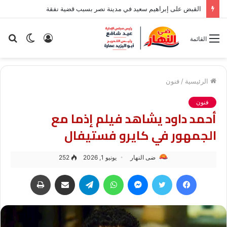
خبير اقتصادي: تعافي إنتاج الطاقة قد يستغرق 6 إلى 12 شهرًا
تسجيل
الوضع
بح
القائمة
الدخول
المظلم
عن
الرئيسية
/
فنون
فنون
أحمد داود يشاهد فيلم إذما مع
الجمهور في كايرو فستيفال
ضى النهار
يونيو 1, 2026
252
فيسبوك
تويتر
ماسنجر
واتساب
تيلقرام
مشاركة عبر البريد
طباعة