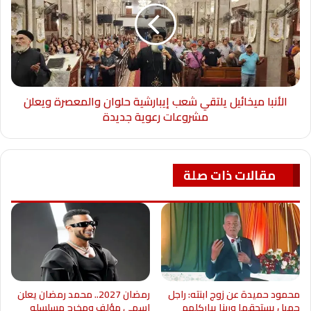
الأنبا ميخائيل يلتقي شعب إيبارشية حلوان والمعصرة ويعلن
مشروعات رعوية جديدة
مقالات ذات صلة
محمود حميدة عن زوج ابنته: راجل
رمضان 2027.. محمد رمضان يعلن
جميل يستحقها وربنا يباركلهم
اسمي مؤلف ومخرج مسلسله