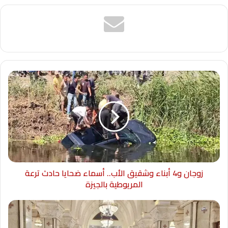
زوجان و4 أبناء وشقيق الأب.. أسماء ضحايا حادث ترعة
المريوطية بالجيزة