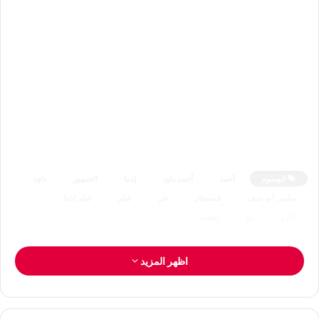
الوسوم
أحمد
أحمد داود
إذما
الجمهور
داود
سلمى أبو ضيف
فستيفال
في
فيلم
فيلم إذما
كايرو
مع
يشاهد
اظهر المزيد