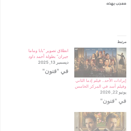
معجب بهذه:
مرتبط
انطلاق تصوير “بابا وماما
جيران” بطولة أحمد داود
ديسمبر 13, 2025
في "فنون"
إيرادات الأحد.. فيلم إذما الثاني
وفيلم أسد في المركز الخامس
يونيو 22, 2026
في "فنون"