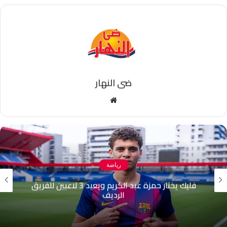
ضى النهار
موقع
الويب
رياضة
“ضاع عليا موسم كامل”.. أحمد مجدي يكشف
كواليس رحيله عن الزمالك