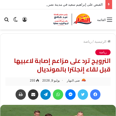
القبض على إبراهيم سعيد في مدينة نصر بسبب قضية نفقة
تسجيل
الوضع
بح
القائمة
الدخول
المظلم
عن
الرئيسية
/
رياضة
رياضة
النرويج ترد على مزاعم إصابة لاعبيها
قبل لقاء إنجلترا بالمونديال
ضى النهار
يوليو 9, 2026
255
فيسبوك
تويتر
ماسنجر
واتساب
تيلقرام
مشاركة عبر البريد
طباعة