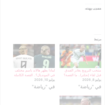
معجب بهذه:
مرتبط
منتخب النرويج يغادر الفندق
لماذا يظهر هالاند باسم مختلف
قبل لقاء إنجلترا.. ما القصة؟
في المونديال؟.. القصة الكاملة
يوليو 8, 2026
يوليو 10, 2026
في "رياضة"
في "رياضة"