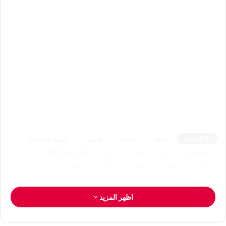
الوسوم
إصابة
إنجلترا
النرويج
النرويج ضد إنجلترا
بالمونديال
ترد
على
قبل
كأس العالم 2026
لاعبيها
لقاء
مزاعم
مونديال
هالاند
اظهر المزيد