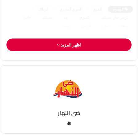
الوسوم
التتويج
الدوري المصري
الزمالك
باريس سان جيرمان
بالدوري
بعد
جيرمان
خاصة
رسالة
سان
لباريس
يوجه
اظهر المزيد
ضى النهار
موقع
الويب