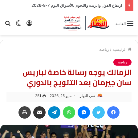
ارتفاع الفول والزيت واللحوم بالأسواق اليوم 7-8-2026
تسجيل
الوضع
بح
القائمة
الدخول
المظلم
عن
الرئيسية
/
رياضة
رياضة
الزمالك يوجه رسالة خاصة لباريس
سان جيرمان بعد التتويج بالدوري
ضى النهار
مايو 25, 2026
251
فيسبوك
تويتر
ماسنجر
واتساب
تيلقرام
مشاركة عبر البريد
طباعة