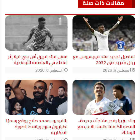
مقالات ذات صلة
تفاصيل تجديد عقد فينيسيوس مع
مقتل قائد فريق أس سي فيلا إثر
ريال مدريد حتى 2032
اعتداء في العاصمة الأوغندية
أغسطس 6, 2026
أغسطس 6, 2026
والد بيزيرا يفجر مفاجآت جديدة..
بالفيديو.. محمد صلاح يوقع رسميًا
القصة الكاملة لخلاف اللاعب مع
لطرابزون سبور ويلتقط الصورة
الزمالك
التذكارية