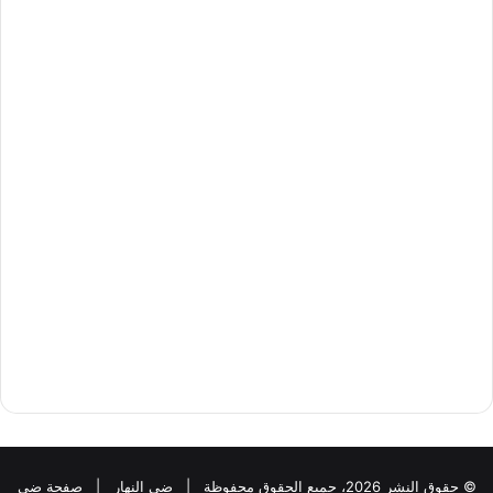
© حقوق النشر 2026، جميع الحقوق محفوظة |
ضي النهار
|
صفحة ضي