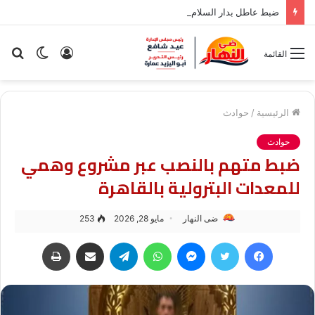
ضبط عاطل بدار السلام بحوزته هيروين بعد تداول فيديو الواقعة
تسجيل
الوضع
بح
القائمة
الدخول
المظلم
عن
الرئيسية
/
حوادث
حوادث
ضبط متهم بالنصب عبر مشروع وهمي
للمعدات البترولية بالقاهرة
ضى النهار
مايو 28, 2026
253
فيسبوك
تويتر
ماسنجر
واتساب
تيلقرام
مشاركة عبر البريد
طباعة