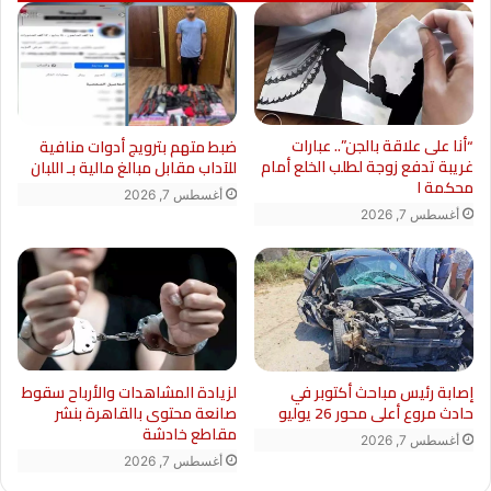
“أنا على علاقة بالجن”.. عبارات
ضبط متهم بترويج أدوات منافية
غريبة تدفع زوجة لطلب الخلع أمام
للآداب مقابل مبالغ مالية بـ اللبان
محكمة ا
أغسطس 7, 2026
أغسطس 7, 2026
لزيادة المشاهدات والأرباح سقوط
إصابة رئيس مباحث أكتوبر في
صانعة محتوى بالقاهرة بنشر
حادث مروع أعلى محور 26 يوليو
مقاطع خادشة
أغسطس 7, 2026
أغسطس 7, 2026