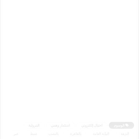
الوسوم
احتيال إلكتروني
استثمار وهمي
البترولية
النزهة
النيابة العامة
بالقاهرة
بالنصب
ضبط
عبر