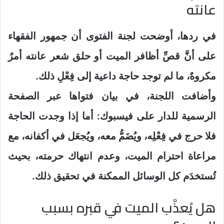
عانته
في ردها، أوضحت لجنة الفتوى أن جمهور الفقهاء
على أنَّ قصِّ أظافر الميت أو حلق شعر عانته أمرٌ
مكروهٌ، ما لم توجد حاجة داعية إلى فِعْلِ ذلك.
وأضافت اللجنة، في بيان فتواها عبر الصفحة
الرسمية للدار على فيسبوك: أما إذا وجدت الحاجة
فلا حرج في فِعْلِه، ويُضَمُّ معه، ويُجعَل في أكفانه، مع
مراعاة احترام الميت، وعدم انتهاك حرمته، بحيث
تُستخدَم كل الوسائل الممكنة في تحقيق ذلك.
هل يُعذَّب الميت في قبره بسبب