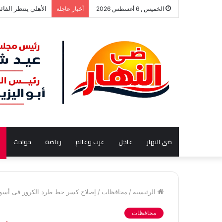
القبض على بطل فيد
الخميس , 6 أغسطس 2026
أخبار عاجلة
ضى النهار
عاجل
عرب وعالم
رياضة
حوادث
الرئيسية
/
محافظات
/
إصلاح كسر خط طرد الكرور فى أسوان بعد 16 
محافظات