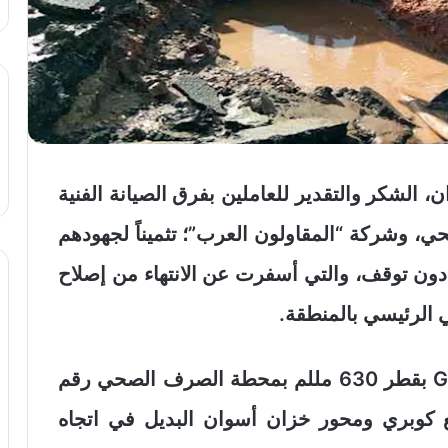
الشكر والتقدير للعاملين بفرق الصيانة الفنية
، وشركة “المقاولون العرب”؛ تثميناً لجهودهم
لمتواصلة على مدار 16 ساعة دون توقف، والتي أسفرت عن الانتهاء من إصلاح
الرئيسي بالمنطقة.
وكان الخط الرئيسي -وهو من نوعية GRP بقطر 630 مللم بمحطة الصرف الصحي رقم
طلع كوبري ومحور خزان أسوان البديل في اتجاه