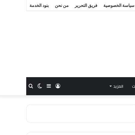
سياسة الخصوصية
فريق التحرير
من نحن
بنود الخدمة
ت
المزيد
تسجيل
إضافة
الوضع
بحث
الدخول
عمود
المظلم
عن
جانبي