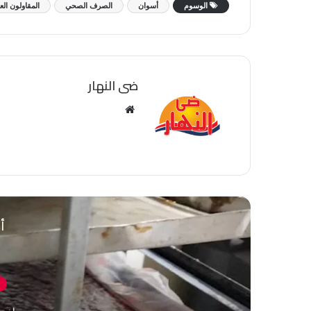
الوسوم
أسوان
الصرف الصحي
المقاولون ال
ضى النهار
موقع
الويب
أق