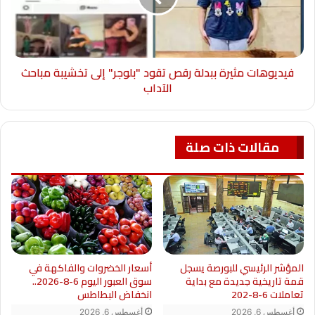
فيديوهات مثيرة ببدلة رقص تقود "بلوجر" إلى تخشيبة مباحث
الآداب
مقالات ذات صلة
المؤشر الرئيسي للبورصة يسجل
أسعار الخضروات والفاكهة في
قمة تاريخية جديدة مع بداية
سوق العبور اليوم 6-8-2026..
تعاملات 6-8-202
انخفاض البطاطس
أغسطس 6, 2026
أغسطس 6, 2026