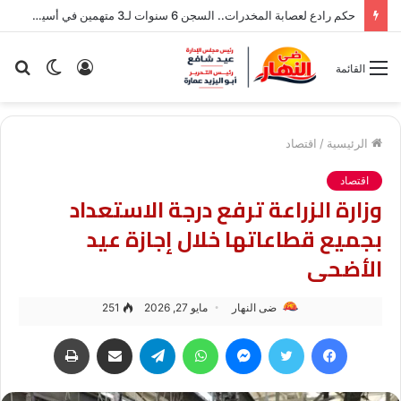
حكم رادع لعصابة المخدرات.. السجن 6 سنوات لـ3 متهمين في أسيوط
تسجيل
الوضع
بح
القائمة
الدخول
المظلم
عن
الرئيسية
/
اقتصاد
اقتصاد
وزارة الزراعة ترفع درجة الاستعداد
بجميع قطاعاتها خلال إجازة عيد
الأضحى
ضى النهار
مايو 27, 2026
251
فيسبوك
تويتر
ماسنجر
واتساب
تيلقرام
مشاركة عبر البريد
طباعة