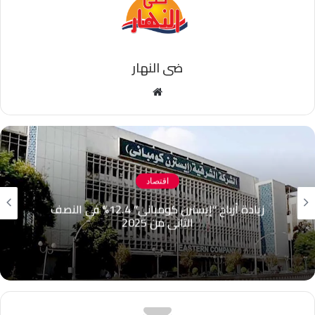
ضى النهار
موقع
الويب
اقتصاد
زيادة أرباح “إيسترن كومباني” 12.4% في النصف
الثاني من 2025