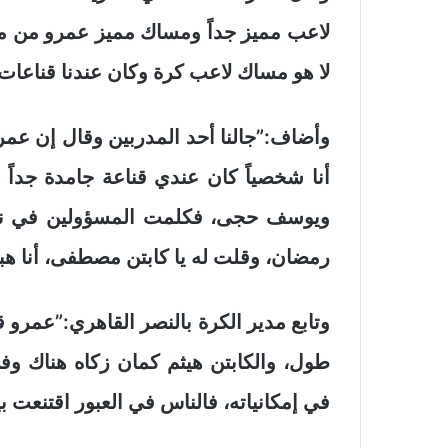
لاعب مميز جداً ومساك مميز عمرو من مس
لا هو مساك لاعب كرة وكان عندنا قناعات ك
وأضاف:”جالنا أحد المدربين وقال إن عمر
أنا شخصياً كان عندي قناعة جامدة جداً
ويوسف حجى، فكلمت المسؤولين في ناد
رمضان، وقلت له يا كابتن مصطفى، أنا هبعت لك هدية 3 ل
وتابع مدير الكرة بالنصر القاهري:”عمرو
طول، والكابتن هيثم كمان زكاه هناك وفي
في إمكانياته، فالناس في العبور اقتنعت بيه