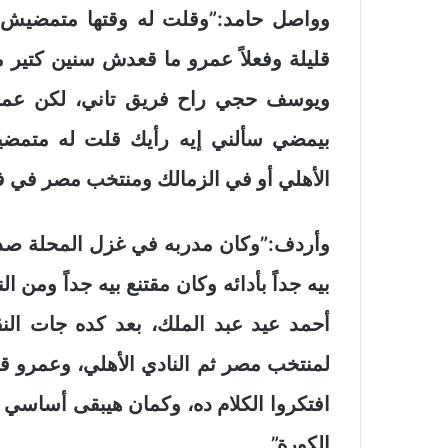
وواصل حامد:”وقلت له وقتها متمضيش ك
قليلة وفعلاً عمرو ما قعدش سنين كتير
ويوسف حجي راح فريق تاني، لكن عمرو
بيمضي سألني إيه رأيك قلت له متمضي
الأهلي أو في الزمالك ومنتخب مصر في فت
وأردف:”وكان مدربه في غزل المحلة صدي
بيه جداً بأدائه وكان مقتنع بيه جداً ومن ا
أحمد عيد عبد الملك، بعد كده جات النق
لمنتخب مصر ثم النادي الأهلي، وعمرو 
افتكروا الكلام ده، وكمان هيبقى أساسي ف
الكورة”.