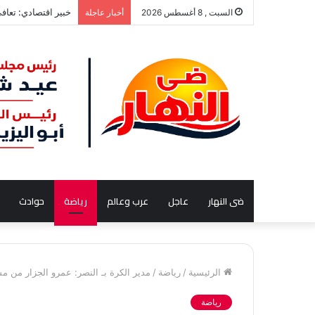
خبير اقتصادي: تعافي إنتا
السبت , 8 أغسطس 2026
أخبار عاجلة
ضى النهار
عاجل
عرب وعالم
رياضة
حوادث
الرئيسية
/
رياضة
/
مدير الكرة بـ النصر: عمرو الجزار من مس
رياضة