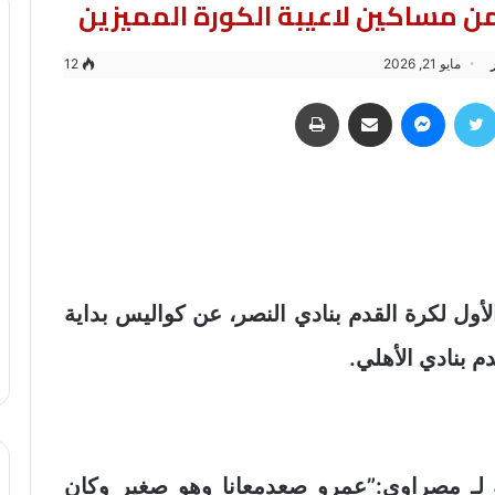
ر من مساكين لاعيبة الكورة المميزين
مايو 21, 2026
12
سبوك
تويتر
ماسنجر
مشاركة عبر البريد
طباعة
ول لكرة القدم بنادي النصر، عن كواليس بداية
م بنادي الأهلي.
ـ مصراوي:”عمرو صعدمعانا وهو صغير وكان