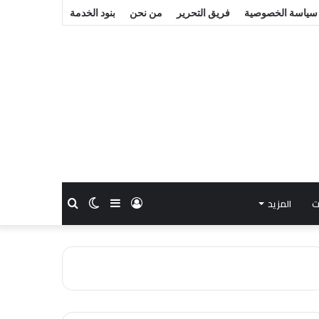
سياسة الخصوصية
فريق التحرير
من نحن
بنود الخدمة
ت
المزيد
تسجيل
إضافة
الوضع
بحث
الدخول
عمود
المظلم
عن
جانبي