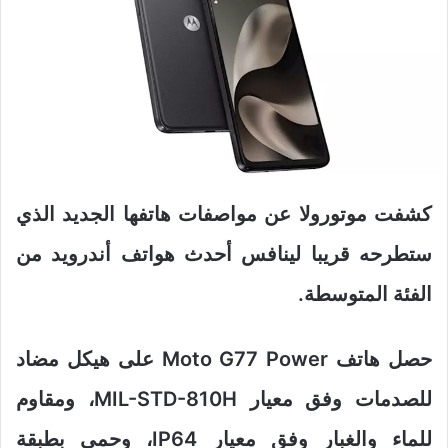
كشفت موتورولا عن مواصفات هاتفها الجديد الذي
ستطرحه قريبا لينافس أحدث هواتف أندرويد من
الفئة المتوسطة.
حصل هاتف Moto G77 Power على هيكل مضاد
للصدمات وفق معيار MIL-STD-810H، ومقاوم
للماء والغبار وفق معيار IP64، وحمي بطبقة