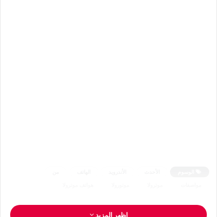
الوسوم
الأحدث
الأندرويد
الهاتف
من
مواصفات
موترولا
موتورولا
هواتف موترولا
اظهر المزيد