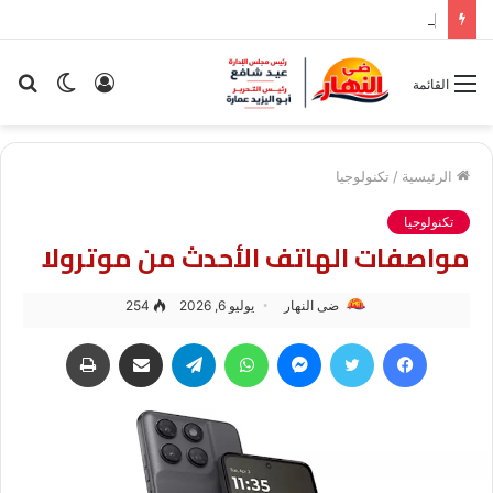
إخماد حريق هيش وحشائش على ضفاف النيل بالغربية (صور)
تسجيل
الوضع
بح
القائمة
الدخول
المظلم
عن
الرئيسية
/
تكنولوجيا
تكنولوجيا
مواصفات الهاتف الأحدث من موترولا
ضى النهار
يوليو 6, 2026
254
فيسبوك
تويتر
ماسنجر
واتساب
تيلقرام
مشاركة عبر البريد
طباعة