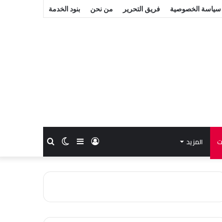
سياسة الخصوصية
فريق التحرير
من نحن
بنود الخدمة
ت
المزيد
تسجيل
إضافة
الوضع
بحث
الدخول
عمود
المظلم
عن
جانبي