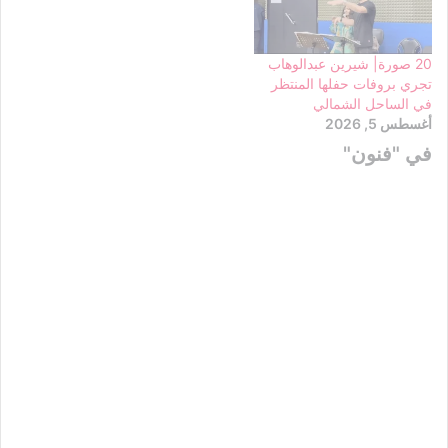
20 صورة| شيرين عبدالوهاب
تجري بروفات حفلها المنتظر
في الساحل الشمالي
أغسطس 5, 2026
في "فنون"