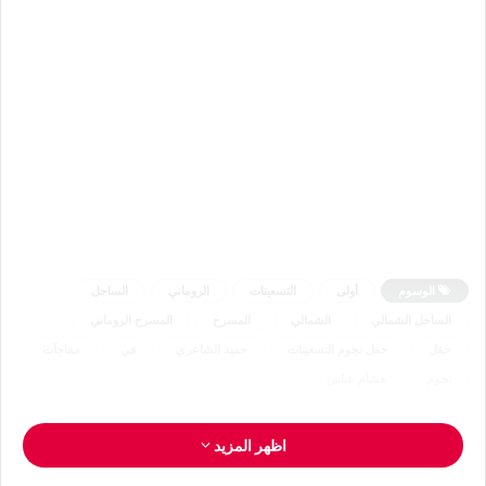
الوسوم
أولى
التسعينات
الروماني
الساحل
الساحل الشمالي
الشمالي
المسرح
المسرح الروماني
حفل
حفل نجوم التسعينات
حميد الشاعري
في
مفاجآت
نجوم
هشام عباس
اظهر المزيد