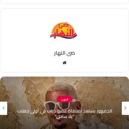
ضى النهار
موقع
الويب
فنون
رانيا يوسف تنشر صورا لها خلال استمتاعها بإجازتها
الصيفية