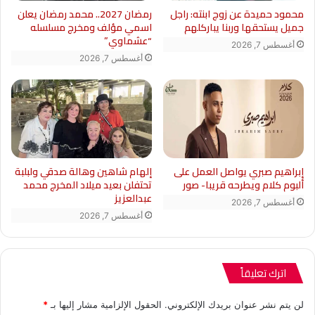
محمود حميدة عن زوج ابنته: راجل
رمضان 2027.. محمد رمضان يعلن
جميل يستحقها وربنا يباركلهم
اسمي مؤلف ومخرج مسلسله
“عشماوي”
أغسطس 7, 2026
أغسطس 7, 2026
إبراهيم صبري يواصل العمل على
إلهام شاهين وهالة صدقي ولبلبة
ألبوم كلام ويطرحه قريبا- صور
تحتفلن بعيد ميلاد المخرج محمد
عبدالعزيز
أغسطس 7, 2026
أغسطس 7, 2026
اترك تعليقاً
لن يتم نشر عنوان بريدك الإلكتروني.
الحقول الإلزامية مشار إليها بـ
*