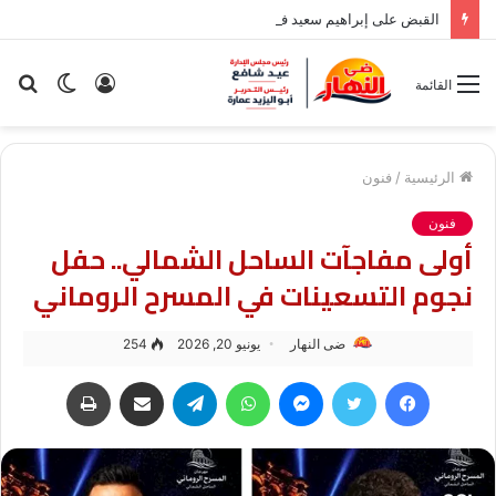
القبض على إبراهيم سعيد في مدينة نصر بسبب قضية نفقة
تسجيل
الوضع
بح
القائمة
الدخول
المظلم
عن
الرئيسية
/
فنون
فنون
أولى مفاجآت الساحل الشمالي.. حفل
نجوم التسعينات في المسرح الروماني
ضى النهار
يونيو 20, 2026
254
فيسبوك
تويتر
ماسنجر
واتساب
تيلقرام
مشاركة عبر البريد
طباعة