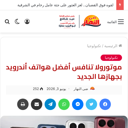
لقوه فوق القضبان.. لغز العثور على جثة عامل رخام في الشرقية
تسجيل
الوضع
بح
القائمة
الدخول
المظلم
عن
الرئيسية
/
تكنولوجيا
تكنولوجيا
موتورولا تنافس أفضل هواتف أندرويد
بجهازها الجديد
ضى النهار
يونيو 3, 2026
252
فيسبوك
تويتر
ماسنجر
واتساب
تيلقرام
مشاركة عبر البريد
طباعة