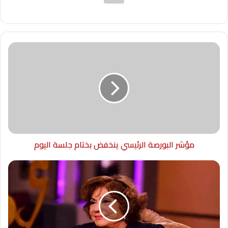
مؤشر البورصة الرئيسي ينخفض بختام جلسة اليوم