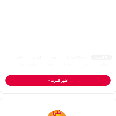
الوسوم
+Edge 70 Pro
أفضل
أندرويد.
الجديد.
بجهازها
تنافس
موتورولا
هواتف
هواتف أندرويد
اظهر المزيد