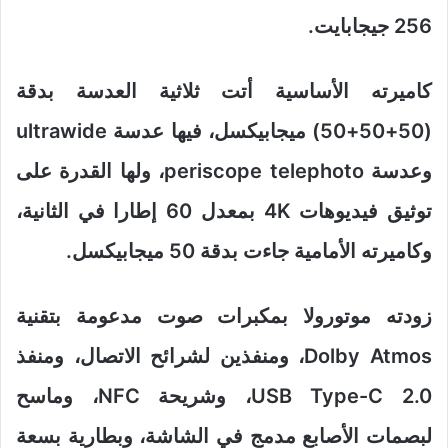
256 جيجابايت.
كاميرته الأساسية أتت ثلاثية العدسة بدقة
(50+50+50) ميجابيكسل، فيها عدسة ultrawide
وعدسة periscope telephoto، ولها القدرة على
توثيق فيديوهات 4K بمعدل 60 إطارا في الثانية،
وكاميرته الأمامية جاءت بدقة 50 ميجابيكسل.
زودته موتورولا بمكبرات صوت مدعومة بتقنية
Dolby Atmos، ومنفذين لشرائح الاتصال، ومنفذ
USB Type-C 2.0، وشريحة NFC، وماسح
لبصمات الأصابع مدمج في الشاشة، وبطارية بسعة