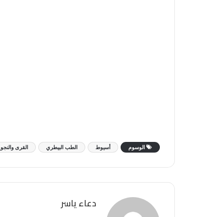
الوسوم
أسيوط
الطب البيطري
القرى والنجو
دعاء ياسر