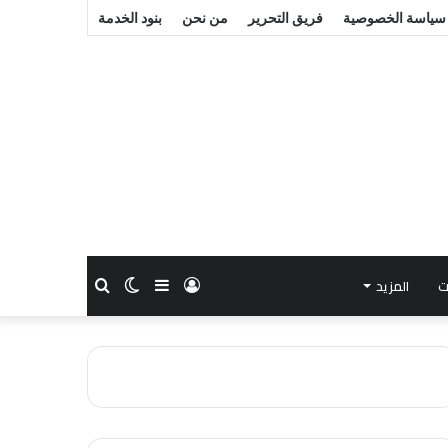
سياسة الخصوصية
فريق التحرير
من نحن
بنود الخدمة
ت
المزيد
تسجيل
إضافة
الوضع
بحث
الدخول
عمود
المظلم
عن
جانبي