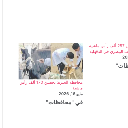
تفاصيل : تحصين 287 ألف رأس ماشية
 البيطري في الدقهلية
ظات"
محافظة الجيزة: تحصين 170 ألف رأس
ماشية
مايو 16, 2026
في "محافظات"