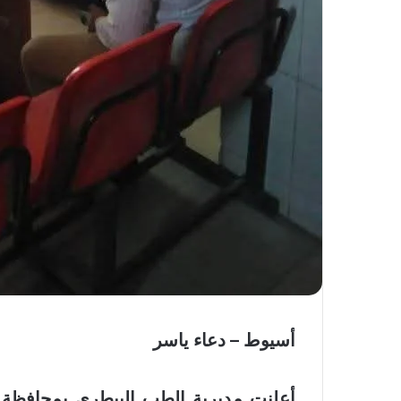
أسيوط – دعاء ياسر
أعلنت مديرية الطب البيطري بمحافظة أ