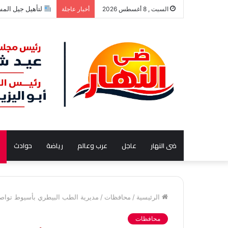
“هربًا من الحر”.. م
السبت , 8 أغسطس 2026
أخبار عاجلة
ضى النهار
عاجل
عرب وعالم
رياضة
حوادث
الرئيسية
/
محافظات
/
مديرية الطب البيطري بأسيوط تواصل 
محافظات