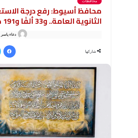
محافظات
محافظ أسيوط: رفع درجة الاستع
الثانوية العامة.. و33 ألفًا و191 طالبًا يؤدون الامتحانات بـ73 لجنة
دعاء ياسر
في
شاركها