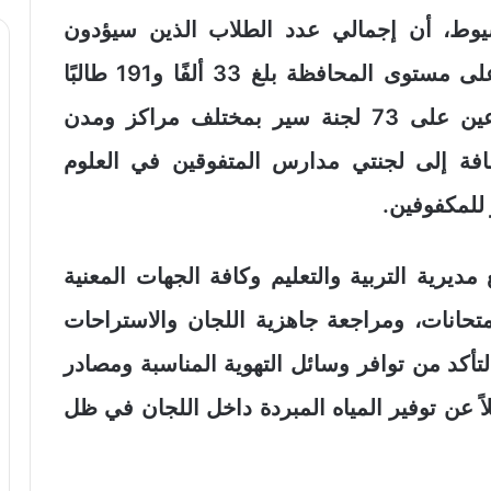
وط، أن إجمالي عدد الطلاب الذين سيؤدون
امتحانات الثانوية العامة “الدور الأول” على مستوى المحافظة بلغ 33 ألفًا و191 طالبًا
وطالبة بالنظامين القديم والجديد، موزعين على 73 لجنة سير بمختلف مراكز ومدن
تعليمية، بالإضافة إلى لجنتي مدارس المتفوقين في العلوم
يرية التربية والتعليم وكافة الجهات المعنية
امتحانات، ومراجعة جاهزية اللجان والاستراحات
تأكد من توافر وسائل التهوية المناسبة ومصادر
اً عن توفير المياه المبردة داخل اللجان في ظل