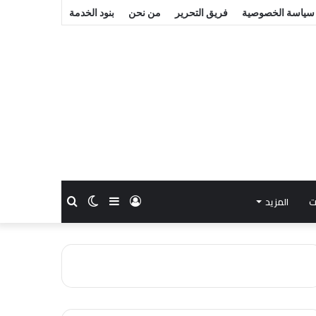
سياسة الخصوصية
فريق التحرير
من نحن
بنود الخدمة
ت
المزيد
تسجيل
إضافة
الوضع
بحث
الدخول
عمود
المظلم
عن
جانبي