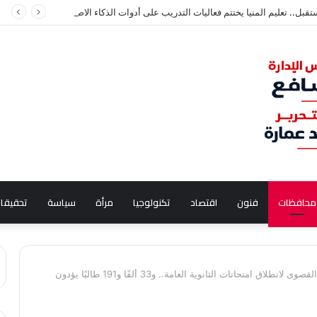
. تعليم المنيا يختتم فعاليات التدريب على أدوات الذكاء الاصطناعي لطلاب الإعدادية
محافظات
فنون
اقتصاد
تكنولوجيا
مرأة
سياسة
تحقيقا
محافظ أسيوط: رفع درجة الاستعداد القصوى لانطلاق امتحانات الثانوية العامة.. و33 ألفًا و191 طالبًا يؤدون