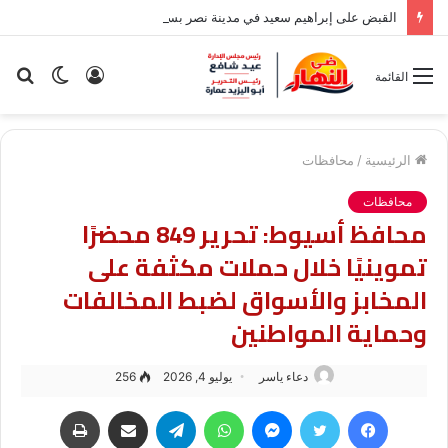
القبض على إبراهيم سعيد في مدينة نصر بسبب قضية نفقة
تسجيل
الوضع
بح
القائمة
الدخول
المظلم
عن
الرئيسية
/
محافظات
محافظات
محافظ أسيوط: تحرير 849 محضرًا
تموينيًا خلال حملات مكثفة على
المخابز والأسواق لضبط المخالفات
وحماية المواطنين
دعاء ياسر
يوليو 4, 2026
256
فيسبوك
تويتر
ماسنجر
واتساب
تيلقرام
مشاركة عبر البريد
طباعة