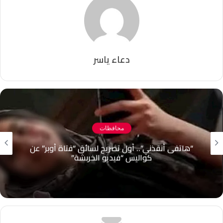
دعاء ياسر
محافظات
نهاية مأساوية لنزهته.. غرق شاب في مياه بحيرة
قارون بالفيوم