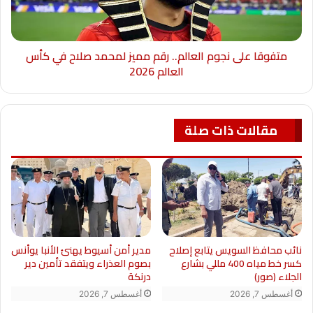
متفوقا على نجوم العالم.. رقم مميز لمحمد صلاح في كأس
العالم 2026
مقالات ذات صلة
نائب محافظ السويس يتابع إصلاح
مدير أمن أسيوط يهنئ الأنبا يوأنس
كسر خط مياه 400 مللي بشارع
بصوم العذراء ويتفقد تأمين دير
الجلاء (صور)
درنكة
أغسطس 7, 2026
أغسطس 7, 2026