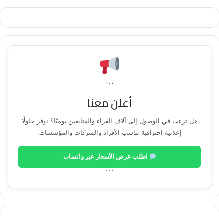
‘ +
‘
‘;
replaceElementWithHtml(element, html);
} else if
```
أعلن معنا
(sourceData.source.toLowerCase() ===
هل ترغب في الوصول إلى آلاف القراء والمتابعين يوميًا؟ نوفر حلولًا
“instagram”) {
إعلانية احترافية تناسب الأفراد والشركات والمؤسسات.
var html=”
اطلب عرض الأسعار عبر واتساب
```
‘;
replaceElementWithHtml(element, html);
} else if