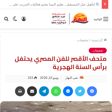
“هربًا من الحر”.. مياه النيل تبتلع شقيقين في أسوان
تسجيل
الوضع
بح
القائمة
الدخول
المظلم
عن
الرئيسية
/
تحقيقات
تحقيقات
متحف الأقصر للفن المصري يحتفل
برأس السنة الهجرية
ضى النهار
يونيو 22, 2026
253
فيسبوك
تويتر
ماسنجر
واتساب
تيلقرام
مشاركة عبر البريد
طباعة