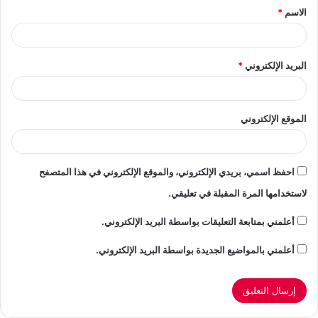
if (sourceData.source.toLowerCase() ===
الاسم
*
*
“youtube”) {
var html=”
البريد الإلكتروني
*
” +
الموقع الإلكتروني
‘
‘ +
احفظ اسمي، بريدي الإلكتروني، والموقع الإلكتروني في هذا المتصفح
‘
لاستخدامها المرة المقبلة في تعليقي.
‘ +
أعلمني بمتابعة التعليقات بواسطة البريد الإلكتروني.
‘
أعلمني بالمواضيع الجديدة بواسطة البريد الإلكتروني.
‘ +
” +
‘