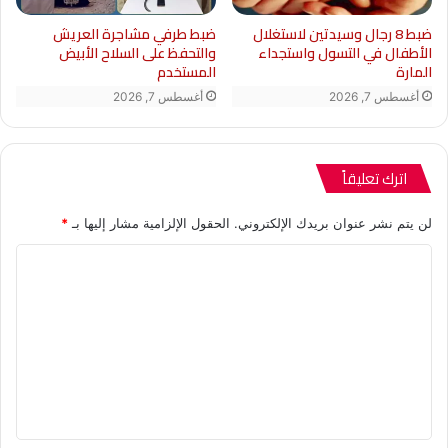
BED”);
ضبط 8 رجال وسيدتين لاستغلال
ضبط طرفي مشاجرة العريش
الأطفال في التسول واستجداء
والتحفظ على السلاح الأبيض
}
المارة
المستخدم
أغسطس 7, 2026
أغسطس 7, 2026
runYoutubeLazyLoad();
setTimeout(function () {
اترك تعليقاً
loadfbApi();
لن يتم نشر عنوان بريدك الإلكتروني.
الحقول الإلزامية مشار إليها بـ
*
}, 4000);
ا
}
ل
ت
function
ع
replaceOembedWithHtml(element,
ل
ي
sourceData) {
ق