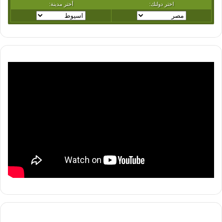
‘
replaceElementWithHtml(element, html);
} else {
replaceElementWithHtml(element, “”);
}
}
function
extractLinkFromOembed(element) {
return
getUrlSource(element.getAttribute(“url”));
}