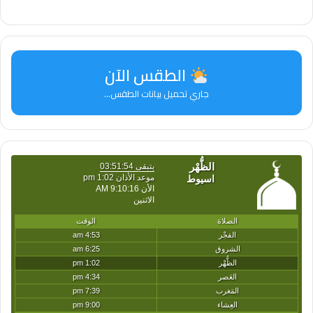
(sourceData.source.toLowerCase() ===
“twitter”) {
الطقس الآن
var html=”
جاري تحميل بيانات الطقس...
‘;
replaceElementWithHtml(element, html);
} else if
(sourceData.source.toLowerCase() ===
“facebook”) {
var html=”