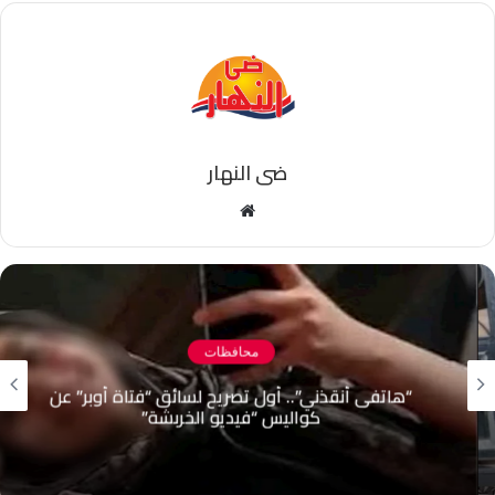
ضى النهار
موقع
الويب
محافظات
“هاتفى أنقذني”.. أول تصريح لسائق “فتاة أوبر” عن
كواليس “فيديو الخربشة”