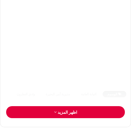
الوسوم
النيابة العامة
مديرية أمن البحيرة
وادي النطرون
اظهر المزيد