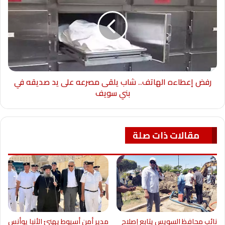
رفض إعطاءه الهاتف.. شاب يلقى مصرعه على يد صديقه في
بني سويف
مقالات ذات صلة
نائب محافظ السويس يتابع إصلاح
مدير أمن أسيوط يهنئ الأنبا يوأنس