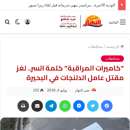
الودية الأخيرة.. بيراميدز ينهي تدريباته قبل لقاء ريزا سبور
تسجيل
الوضع
بح
القائمة
الدخول
المظلم
عن
الرئيسية
/
محافظات
محافظات
“كاميرات المراقبة” كلمة السر.. لغز
مقتل عامل الدلنجات في البحيرة
ضى النهار
يوليو 4, 2026
252
فيسبوك
تويتر
ماسنجر
واتساب
تيلقرام
مشاركة عبر البريد
طباعة