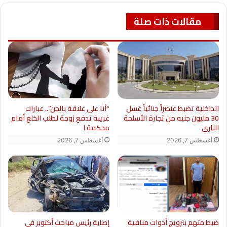
مقالات ذات صلة
“أنا على علاقة بالجن”.. عبارات
الداخلية تضبط عنصراً جنائياً غسل
غريبة تدفع زوجة لطلب الخلع أمام
30 مليون جنيه من تجارة الأسلحة
محكمة ا
الناري
أغسطس 7, 2026
أغسطس 7, 2026
ضبط متهم بترويج أدوات منافية
إصابة رئيس مباحث أكتوبر في