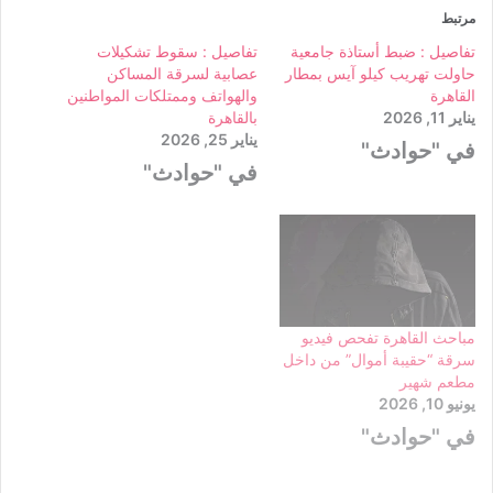
مرتبط
تفاصيل : ضبط أستاذة جامعية
تفاصيل : سقوط تشكيلات
حاولت تهريب كيلو آيس بمطار
عصابية لسرقة المساكن
القاهرة
والهواتف وممتلكات المواطنين
يناير 11, 2026
بالقاهرة
يناير 25, 2026
في "حوادث"
في "حوادث"
مباحث القاهرة تفحص فيديو
سرقة “حقيبة أموال” من داخل
مطعم شهير
يونيو 10, 2026
في "حوادث"