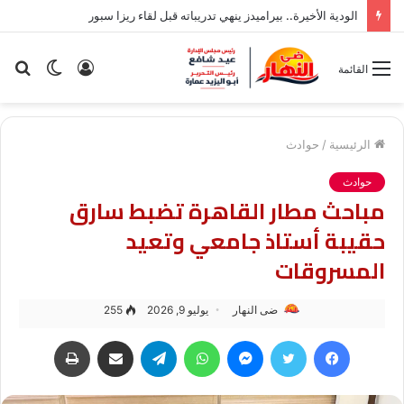
الودية الأخيرة.. بيراميدز ينهي تدريباته قبل لقاء ريزا سبور
تسجيل
الوضع
بح
القائمة
الدخول
المظلم
عن
الرئيسية
/
حوادث
حوادث
مباحث مطار القاهرة تضبط سارق
حقيبة أستاذ جامعي وتعيد
المسروقات
ضى النهار
يوليو 9, 2026
255
فيسبوك
تويتر
ماسنجر
واتساب
تيلقرام
مشاركة عبر البريد
طباعة