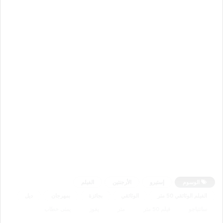
الوسوم
إستيرو
الأرجنتين
الفيلم
الفيلم الوثائقي 50 متر
الوثائقي
بجائزة
بمهرجان
ديل
سانتياجو
فيلم 50 متر
متر
يفوز
يمنى خطاب