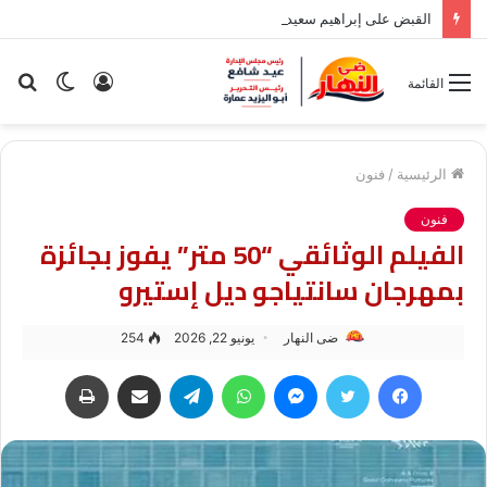
القبض على إبراهيم سعيد في مدينة نصر بسبب قضية نفقة
تسجيل
الوضع
بح
القائمة
الدخول
المظلم
عن
الرئيسية
/
فنون
فنون
الفيلم الوثائقي “50 متر” يفوز بجائزة
بمهرجان سانتياجو ديل إستيرو
ضى النهار
يونيو 22, 2026
254
فيسبوك
تويتر
ماسنجر
واتساب
تيلقرام
مشاركة عبر البريد
طباعة