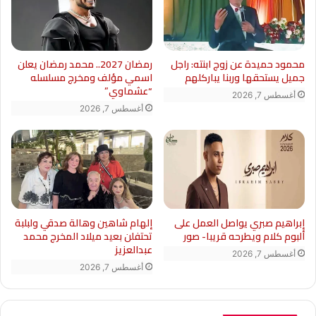
محمود حميدة عن زوج ابنته: راجل
رمضان 2027.. محمد رمضان يعلن
جميل يستحقها وربنا يباركلهم
اسمي مؤلف ومخرج مسلسله
“عشماوي”
أغسطس 7, 2026
أغسطس 7, 2026
إبراهيم صبري يواصل العمل على
إلهام شاهين وهالة صدقي ولبلبة
ألبوم كلام ويطرحه قريبا- صور
تحتفلن بعيد ميلاد المخرج محمد
عبدالعزيز
أغسطس 7, 2026
أغسطس 7, 2026