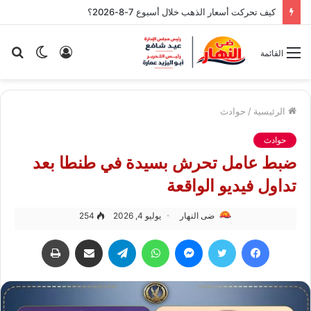
كيف تحركت أسعار الذهب خلال أسبوع 7-8-2026؟
تسجيل
الوضع
بح
القائمة
الدخول
المظلم
عن
الرئيسية
/
حوادث
حوادث
ضبط عامل تحرش بسيدة في طنطا بعد
تداول فيديو الواقعة
ضى النهار
يوليو 4, 2026
254
فيسبوك
تويتر
ماسنجر
واتساب
تيلقرام
مشاركة عبر البريد
طباعة