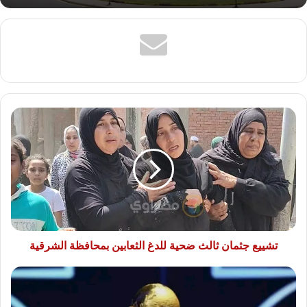
تشييع جثمان ثالث ضحية للدغ الثعابين بمحافظة الشرقية