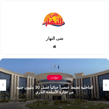
ضى النهار
موقع
الويب
حوادث
الداخلية تضبط عنصراً جنائياً غسل 30 مليون جنيه
من تجارة الأسلحة الناري