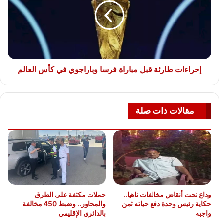
إجراءات طارئة قبل مباراة فرسا وباراجوي في كأس العالم
مقالات ذات صلة
وداع تحت أنقاض مخالفات ناهيا..
حملات مكثفة على الطرق
حكاية رئيس وحدة دفع حياته ثمن
والمحاور.. وضبط 450 مخالفة
واجبه
بالدائري الإقليمي