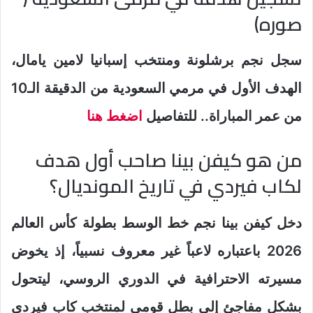
صوره)
سجل نجم برشلونة ومنتخب إسبانيا لامين يامال،
الهدف الأول في مرمي السعودية من الدقيقة الـ10
من عمر المباراة.. للتفاصيل
اضغط هنا
من هو كيفن بينا صاحب أول هدف
لكاب فيردي في تاريخ المونديال؟
دخل كيفن بينا نجم خط الوسط بطولة كأس العالم
2026 باعتباره لاعباً غير معروف نسبياً، إذ يخوض
مسيرته الاحترافية في الدوري الروسي، ليتحول
بشكل مفاجئ إلى بطل قومي لمنتخب كاب فيردي