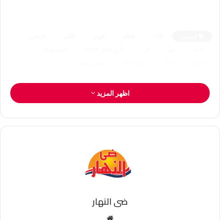
الوسوم
الـ11
العالم
اليوم
بكأس
تاريخي
حدث
فوز
في
كأس العالم 2026
لامين يامال
لمصر
ماذا
محمد صلاح
منتخب مصر
اظهر المزيد
ضى النهار
موقع