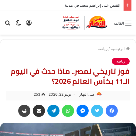
القبض على إبراهيم سعيد في مدينة نصر بسبب قضية نفقة
تسجيل
الوضع
بح
القائمة
الدخول
المظلم
عن
الرئيسية
/
رياضة
رياضة
فوز تاريخي لمصر.. ماذا حدث في اليوم
الـ11 بكأس العالم 2026؟
ضى النهار
يونيو 22, 2026
253
فيسبوك
تويتر
ماسنجر
واتساب
تيلقرام
مشاركة عبر البريد
طباعة