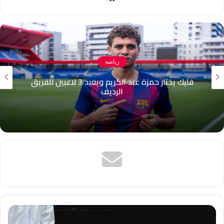
الويب
رياضة
“ضاع عليا موسم كامل”.. أحمد مجدي يكشف
كواليس رحيله عن الزمالك