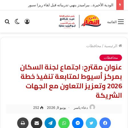
الودية الأخيرة.. بيراميدز ينهي تدريباته قبل لقاء ريزا سبور
تسجيل
الوضع
بح
القائمة
الدخول
المظلم
عن
الرئيسية
/
محافظات
محافظات
عنوان مقترح: اجتماع لجنة السكان
بمركز أسيوط لمتابعة تنفيذ خطة
2026 وتعزيز التعاون مع الجهات
الشريكة
دعاء ياسر
يونيو 9, 2026
252
فيسبوك
تويتر
ماسنجر
واتساب
تيلقرام
مشاركة عبر البريد
طباعة