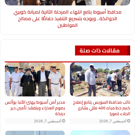
محافظ أسيوط يتابع انتهاء المرحلة الثانية لصيانة كوبري
الحواتكة.. ويوجه بتسريع التنفيذ حفاظًا على مصالح
المواطنين
مقالات ذات صلة
نائب محافظ السويس يتابع إصلاح
مدير أمن أسيوط يهنئ الأنبا يوأنس
كسر خط مياه 400 مللي بشارع
بصوم العذراء ويتفقد تأمين دير
الجلاء (صور)
درنكة
أغسطس 7, 2026
أغسطس 7, 2026