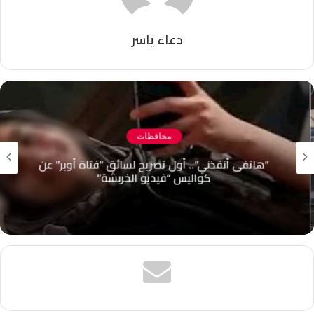
دعاء ياسر
محافظات
“هاتفى أنقذني”.. أول تصريح لسائق “فتاة أوبر” عن
كواليس “فيديو الخربشة”