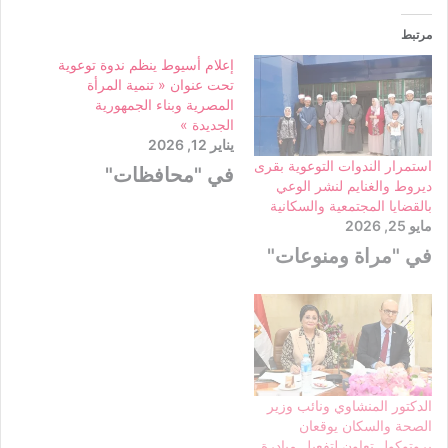
مرتبط
إعلام أسيوط ينظم ندوة توعوية
تحت عنوان « تنمية المرأة
المصرية وبناء الجمهورية
الجديدة »
يناير 12, 2026
استمرار الندوات التوعوية بقرى
في "محافظات"
ديروط والغنايم لنشر الوعي
بالقضايا المجتمعية والسكانية
مايو 25, 2026
في "مراة ومنوعات"
الدكتور المنشاوي ونائب وزير
الصحة والسكان يوقعان
بروتوكول تعاون لتفعيل مبادرة