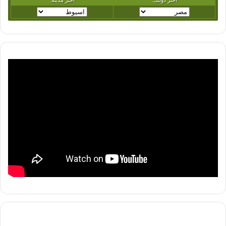
while (allEmbeds.length != 0) {
replaceOembedWithHtml(allEmbeds[0],
extractLinkFromOembed(allEmbeds[0]));
allEmbeds =
document.getElementsByTagName(“OEM
BED”);
}
runYoutubeLazyLoad();
setTimeout(function () {
loadfbApi();
}, 4000);