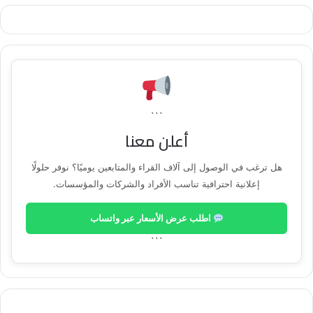
تشغيلية في دولة روسيا مزودة بمفاعلات من هذا
النوع عبارة عن اثنتان في محطة نوفوفورونيج
واثنتان بمحطة لينينغراد النوويتين، أما خارج روسيا
دخلت وحدة طاقة مماثلة الخدمة في محطة الطاقة
```
النووية البيلاروسية بعد ربطها بشبكة الكهرباء للبلاد
أعلن معنا
في نوفمبر 2020.
هل ترغب في الوصول إلى آلاف القراء والمتابعين يوميًا؟ نوفر حلولًا
إعلانية احترافية تناسب الأفراد والشركات والمؤسسات.
ويتم بناء محطة الضبعة النووية وفقًا لمجموعة من
اطلب عرض الأسعار عبر واتساب
العقود دخلت حيز النفاذ في 11 ديسمبر 2017،
```
ووفقا للالتزامات التعاقدية، لن يقتصر دور الجانب
الروسي على إنشاء محطة توليد الكهرباء فحسب،