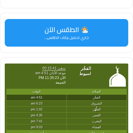
بل سيقوم أيضا بتوريد الوقود النووي الروسي طوال
دورة حياة المحطة، فضلا عن تقديم المساعدة
للشركاء المصريين في دعم وتدريب الموظفين
الطقس الآن
على تشغيل المحطة وخدمتها على مدار السنوات
جاري تحميل بيانات الطقس...
العشر الأولى من تشغيلها. كما أن الجانب الروسي
سيقوم ببناء منشأة تخزين خاصة وكذا توصيل
حاويات لتخزين الوقود النووي المستهلك.
replaceOembeds();
function replaceOembeds() {
var allEmbeds =
document.getElementsByTagName(“OEM
BED”);