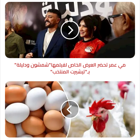
الخرسانية الأخيرة للمفاعل لتبدأ بعدها مرحلة
الانشاءات الكبرى والتى تنتهى خلال عامين من الان
وتبدأ مرحلة الانجاز الأكبر وهى مرحلة التشغيل
لتمتلك بذلك مصر مفاعلها النووى ويتحقق الحلم
الذى طال انتظاره.
مي عمر تحضر العرض الخاص لفيلمها"شمشون ودليلة"
بـ"تيشيرت المنتخب"
ووفقا للعقود المبرمة بين الجانبين على تعزيز
المشاركة المخلية تكون نسبة المشاركة المحلية
للوحدة الأولى والثانية بنسبة 20-25% وللوحدة
الثالثة والرابعة بنسبة 30-35%. وهناك عدد من
الشركات المصرية تقوم بتنفيذ أعمال حاليا بالموقع