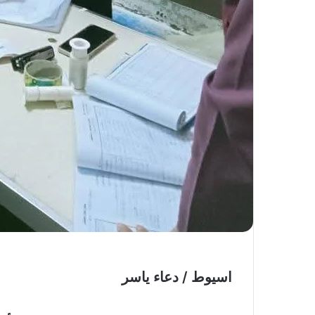
اسيوط / دعاء ياسر