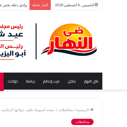
وادي دجلة يختبر ج
الخميس , 6 أغسطس 2026
أخبار عاجلة
ضى النهار
عاجل
عرب وعالم
رياضة
حوادث
الرئيسية
/
محافظات
/
صحة أسيوط تكثف جولاتها الرقابية 
محافظات