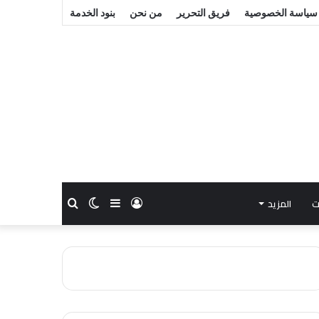
سياسة الخصوصية
فريق التحرير
من نحن
بنود الخدمة
ت
المزيد
تسجيل
إضافة
الوضع
بحث
الدخول
عمود
المظلم
عن
جانبي