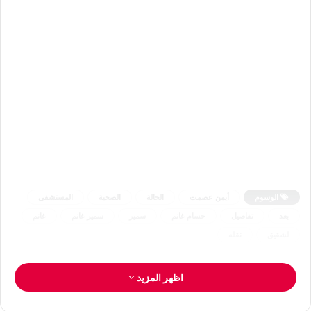
الوسوم
أيمن عصمت
الحالة
الصحية
المستشفى
بعد
تفاصيل
حسام غانم
سمير
سمير غانم
غانم
لشقيق
نقله
اظهر المزيد