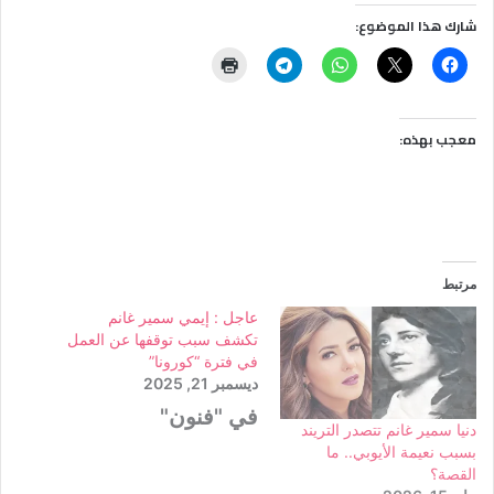
شارك هذا الموضوع:
معجب بهذه:
مرتبط
عاجل : إيمي سمير غانم
تكشف سبب توقفها عن العمل
في فترة “كورونا”
ديسمبر 21, 2025
في "فنون"
دنيا سمير غانم تتصدر التريند
بسبب نعيمة الأيوبي.. ما
القصة؟