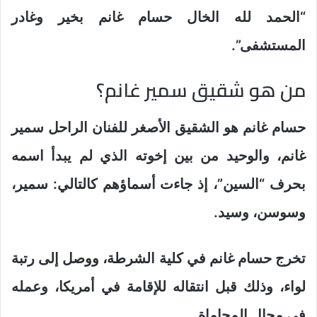
“الحمد لله الخال حسام غانم بخير وغادر
المستشفى”.
من هو شقيق سمير غانم؟
حسام غانم هو الشقيق الأصغر للفنان الراحل سمير
غانم، والوحيد من بين إخوته الذي لم يبدأ اسمه
بحرف “السين”، إذ جاءت أسماؤهم كالتالي: سمير،
وسوسن، وسيد.
تخرج حسام غانم في كلية الشرطة، ووصل إلى رتبة
لواء، وذلك قبل انتقاله للإقامة في أمريكا، وعمله
في مجال المحاماة.