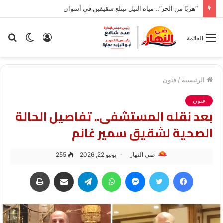
“هربًا من الحر”.. مياه النيل تبتلع شقيقين في أسوان
تسجيل
الوضع
بح
القائمة
الدخول
المظلم
عن
الرئيسية
/
فنون
فنون
بعد نقله المستشفى.. تفاصيل الحالة
الصحية لشقيق سمير غانم
ضى النهار
يونيو 22, 2026
255
فيسبوك
تويتر
ماسنجر
واتساب
تيلقرام
مشاركة عبر البريد
طباعة