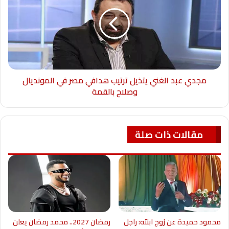
مجدي عبد الغني يتذيل ترتيب هدافي مصر في المونديال
وصلاح بالقمة
مقالات ذات صلة
محمود حميدة عن زوج ابنته: راجل
رمضان 2027.. محمد رمضان يعلن