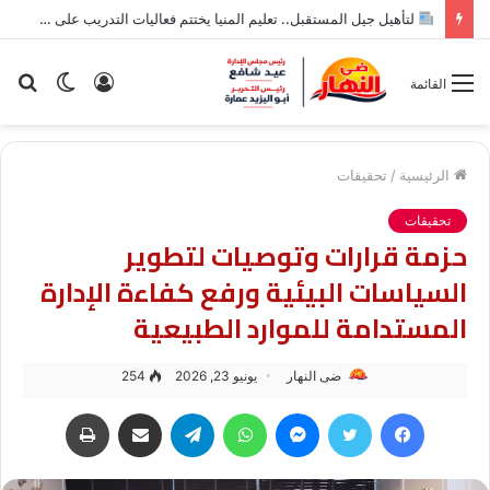
لتأهيل جيل المستقبل.. تعليم المنيا يختتم فعاليات التدريب على أدوات الذكاء الاصطناعي لطلاب الإعدادية
تسجيل
الوضع
بح
القائمة
الدخول
المظلم
عن
الرئيسية
/
تحقيقات
تحقيقات
حزمة قرارات وتوصيات لتطوير
السياسات البيئية ورفع كفاءة الإدارة
المستدامة للموارد الطبيعية
ضى النهار
يونيو 23, 2026
254
فيسبوك
تويتر
ماسنجر
واتساب
تيلقرام
مشاركة عبر البريد
طباعة