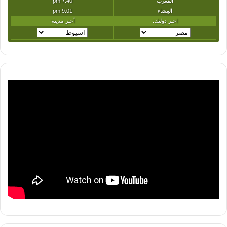
الأوزون، لدعم قطاع التبريد والتكييف والفوم
والعزل الحراري للتوافق مع المعايير، والاشتراطات
البيئية والحد من غازات الإحتباس الحرارى.
وأشارت عوض إلى موافقة مجلس الإدارة في
جلسته الـ ٧٤ على تأجيل تفعيل قرار زيادة مقابل
الزيارة بكل من محمية رأس محمد – محمية الجزر
الشمالية – منطقة العرق والفانوس) وذلك لمدة 6
أشهر ،كما وافق المجلس على اعتماد السعر
الجديد لمادة الـ EM لأهميتها البيئية، حيث تُسهم في
تعزيز حماية البيئة من خلال تسريع تحلل المخلفات
العضوية وتحويلها إلى منتجات نافعة، والحد من