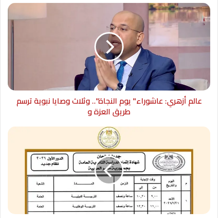
وبدأ اجتماع المجلس بمناقشة الموقف التنفيذي
لقرارات وتوصيات الاجتماع الـ٧٢ والتصديق عليه،
وإحاطة مجلس الإدارة بالموقف التنفيذي لجلسة
رقم ٧٣، ومنها الموافقة على اعتماد الاستراتيجية
عالم أزهري: عاشوراء" يوم النجاة".. وثلاث وصايا نبوية ترسم
والخطة الوطنية للتنوع البيولوجي، وبدء تطبيق قرار
طريق العزة و
مجلس الإدارة في الاستمرار بالتوسع في تطبيق
منظومة الدفع غير النقدي وتنويع وسائل التحصيل
الإلكتروني لرسوم زيارة المحميات الطبيعية بما
يسهم في إحكام الرقابة وتعظيم موارد الدولة في
إطار الالتزام بالقوانين واللوائح المنظمة، وقرار