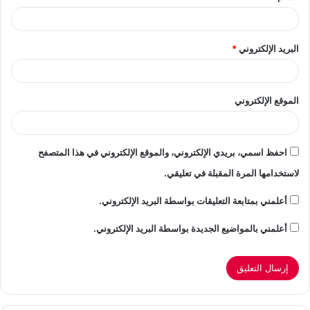
‘
‘ +
البريد الإلكتروني
*
‘
‘ +
الموقع الإلكتروني
” +
‘
‘ +
احفظ اسمي، بريدي الإلكتروني، والموقع الإلكتروني في هذا المتصفح
لاستخدامها المرة المقبلة في تعليقي.
‘
أعلمني بمتابعة التعليقات بواسطة البريد الإلكتروني.
‘;
أعلمني بالمواضيع الجديدة بواسطة البريد الإلكتروني.
replaceElementWithHtml(element, html);
} else if
(sourceData.source.toLowerCase() ===