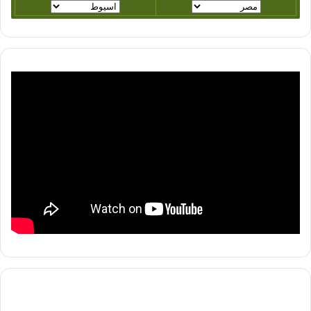
function
extractLinkFromOembed(element) {
return
getUrlSource(element.getAttribute(“url”));
}
function getUrlSource(url) {
var ytRegex = /http(?:s?):\/\/(?:www\.)?
youtu(?:be\.com\/watch\?v=|\.be\/)([\w\-
\_]*)(&(amp;)?‌​[\w\?‌​=]*)?/;
var instaRegex = /(https?:\/\/www\.)?