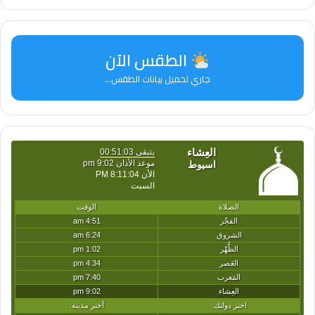
} else if
(sourceData.source.toLowerCase() ===
الطقس الآن
“facebook”) {
جاري تحميل بيانات الطقس...
var html=”
‘
replaceElementWithHtml(element, html);
} else {
replaceElementWithHtml(element, “”);
}
}