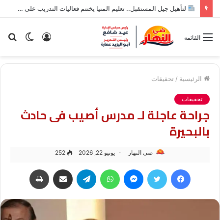
لتأهيل جيل المستقبل.. تعليم المنيا يختتم فعاليات التدريب على أدوات الذكاء الاصطناعي لطلاب الإعدادية
تسجيل
الوضع
بح
القائمة
الدخول
المظلم
عن
الرئيسية
/
تحقيقات
تحقيقات
جراحة عاجلة لـ مدرس أصيب فى حادث
بالبحيرة
ضى النهار
يونيو 22, 2026
252
فيسبوك
تويتر
ماسنجر
واتساب
تيلقرام
مشاركة عبر البريد
طباعة