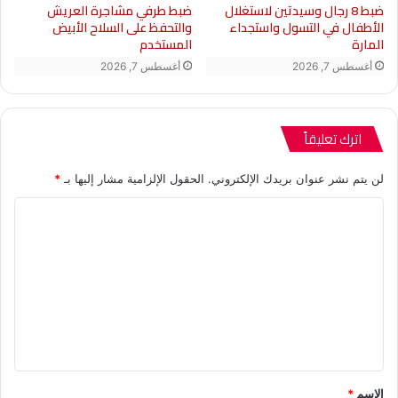
ضبط 8 رجال وسيدتين لاستغلال
ضبط طرفي مشاجرة العريش
}
الأطفال في التسول واستجداء
والتحفظ على السلاح الأبيض
المارة
المستخدم
أغسطس 7, 2026
أغسطس 7, 2026
function
replaceOembedWithHtml(element,
اترك تعليقاً
sourceData) {
لن يتم نشر عنوان بريدك الإلكتروني.
الحقول الإلزامية مشار إليها بـ
*
if (sourceData.source.toLowerCase() ===
ا
“youtube”) {
ل
var html=”
ت
ع
” +
ل
‘
ي
ق
‘ +
الاسم
*
*