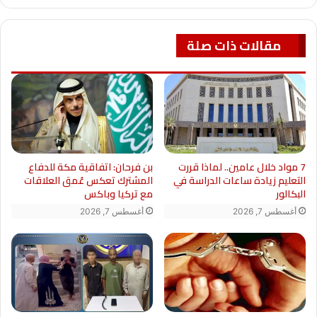
while (allEmbeds.length != 0) {
مقالات ذات صلة
replaceOembedWithHtml(allEmbeds[0],
extractLinkFromOembed(allEmbeds[0]));
allEmbeds =
document.getElementsByTagName(“OEM
7 مواد خلال عامين.. لماذا قررت
بن فرحان: اتفاقية مكة للدفاع
BED”);
التعليم زيادة ساعات الدراسة في
المشترك تعكس عُمق العلاقات
البكالور
مع تركيا وباكس
}
أغسطس 7, 2026
أغسطس 7, 2026
runYoutubeLazyLoad();
setTimeout(function () {
loadfbApi();
}, 4000);