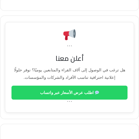
“instagram”) {
var html=”
‘;
replaceElementWithHtml(element, html);
```
أعلن معنا
} else if
هل ترغب في الوصول إلى آلاف القراء والمتابعين يوميًا؟ نوفر حلولًا
(sourceData.source.toLowerCase() ===
إعلانية احترافية تناسب الأفراد والشركات والمؤسسات.
“twitter”) {
اطلب عرض الأسعار عبر واتساب
var html=”
```
‘;
replaceElementWithHtml(element, html);