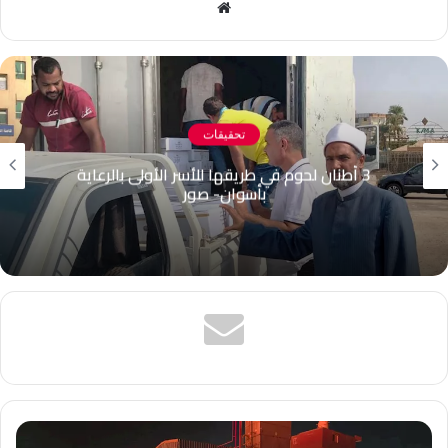
موقع
سيارة كانت تقل المعلمين مع ميكروباص، ما أسفر
الويب
عن إصابة المعلم إبراهيم فرج عبد الرازق، معلم
خبير بمدرسة النجيلة الإعدادية.
تحقيقات
امتحانات الثانوية العامة بمحافظة
عراقجي: تضامن الدول الإسلامية يعزز القدرة على
البحيرة
مواجهة العدو
وأوضحت أنه تم نقل المُعلم المصاب إلى مستشفى
كفر الدوار العام، حيث تبيّن إصابته بجرح قطعي
بسيط بالوجه تم علاجه، إلى جانب خلع في مفصل
الحوض، استدعى إجراء عملية جراحية عاجلة، وهو
يخضع حاليًا للرعاية الطبية وحالته مستقرة وتحت
المتابعة.