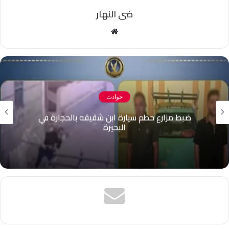
ضى النهار
موقع
الويب
حوادث
 بالحجارة في
بلاغ قديم يكشف حقيقة فيديو 
الدقهلية