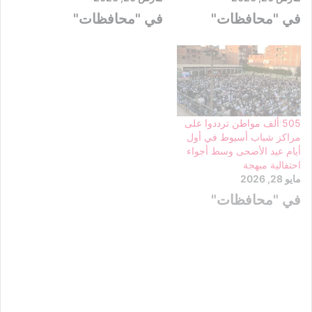
في "محافظات"
في "محافظات"
505 ألف مواطن ترددوا على
مراكز شباب أسيوط في أول
أيام عيد الأضحى وسط أجواء
احتفالية مبهجة
مايو 28, 2026
في "محافظات"