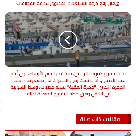
ويعلن رفع درجة الاستعداد القصوى بكافة القطاعات
بدأت جموع ضيوف الرحمن، منذ فجر اليوم الأربعاء، أول أيام
عيد الأضحى، أداء نسك رمي الجمرات في مشعر منى برمي
الجمرة الكبرى "جمرة العقبة" بسبع حصيات، وسط انسيابية
في التنقل وفق خطة التفويج المعدّة لذلك.
مقالات ذات صلة