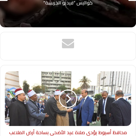
كواليس “فيديو الخربشة”
محافظ أسيوط يؤدي صلاة عيد الأضحى بساحة أرض الملاعب