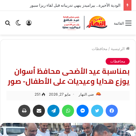
الودية الأخيرة.. بيراميدز ينهي تدريباته قبل لقاء ريزا سبور
تسجيل
الوضع
بح
القائمة
الدخول
المظلم
عن
الرئيسية
/
محافظات
محافظات
بمناسبة عيد الأضحى محافظ أسوان
يوزع هدايا وعيديات على الأطفال- صور
ضى النهار
مايو 27, 2026
251
فيسبوك
تويتر
ماسنجر
واتساب
تيلقرام
مشاركة عبر البريد
طباعة