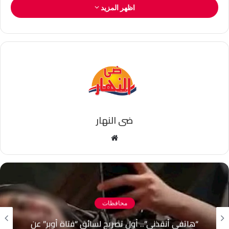
اظهر المزيد
ضى النهار
موقع
الويب
محافظات
“هاتفى أنقذني”.. أول تصريح لسائق “فتاة أوبر” عن