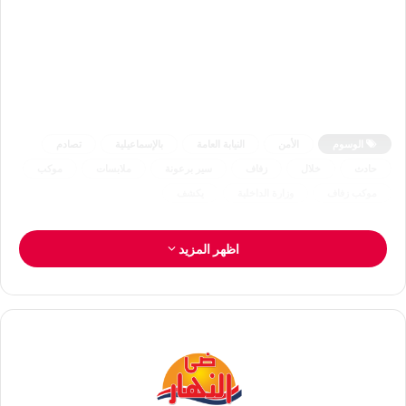
الوسوم
الأمن
النيابة العامة
بالإسماعيلية
تصادم
حادث
خلال
زفاف
سير برعونة
ملابسات
موكب
موكب زفاف
وزارة الداخلية
يكشف
اظهر المزيد