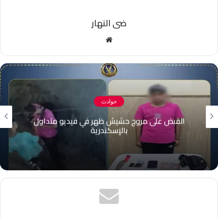
ضى النهار
موقع
الويب
حوادث
القبض على مروج حشيش ظهر في فيديو متداول
بالإسكندرية