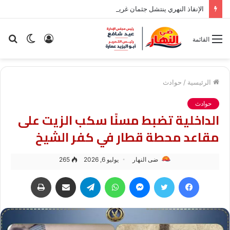
الإنقاذ النهري ينتشل جثمان غريق مجهول الهوية بالقليوبية
تسجيل
الوضع
بح
القائمة
الدخول
المظلم
عن
الرئيسية
/
حوادث
حوادث
الداخلية تضبط مسنًا سكب الزيت على
مقاعد محطة قطار في كفر الشيخ
ضى النهار
يوليو 6, 2026
265
فيسبوك
تويتر
ماسنجر
واتساب
تيلقرام
مشاركة عبر البريد
طباعة