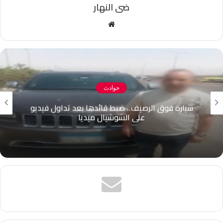
ضى النهار
موقع
الويب
حوادث
سيارة فوق الرصيف.. ضبط قائدها بعد تداول فيديو
على السوشيال ميديا