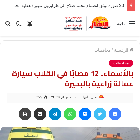
20 صورة توثق انضمام محمد صلاح الي طرابزون سبور (تغطية محدثة)
تسجيل
الوضع
بح
القائمة
الدخول
المظلم
عن
الرئيسية
/
محافظات
محافظات
بالأسماء.. 12 مصابًا في انقلاب سيارة
عمالة زراعية بالبحيرة
ضى النهار
يوليو 4, 2026
253
فيسبوك
تويتر
ماسنجر
واتساب
تيلقرام
مشاركة عبر البريد
طباعة