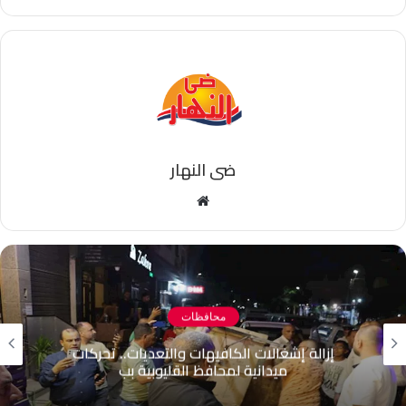
ضى النهار
موقع
الويب
محافظات
غالات الكافيهات والتعديات.. تحركات
مصرع عامل
يدانية لمحافظ القليوبية بب